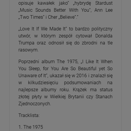
opisuje kawałek jako” „hybrydę Stardust
„Music Sounds Better With You”, Ann Lee
„Two Times” i Cher „Believe”.”
„Love It If We Made It” to bardzo polityczny
utwór, w którym zespół cytował Donalda
Trumpa oraz odnosił się do zbrodni na tle
rasowym.
Poprzedni album The 1975, „I Like It When
You Sleep, for You Are So Beautiful yet So
Unaware of It”, ukazał się w 2016 i znalazł się
w kilkudziesięciu podsumowaniach na
najlepsze albumy roku. Krążek ma status
złotej płyty w Wielkiej Brytanii czy Stanach
Zjednoczonych.
Tracklista:
1. The 1975