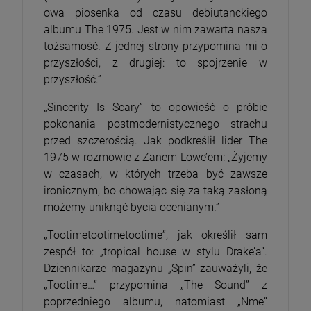
owa piosenka od czasu debiutanckiego
albumu The 1975. Jest w nim zawarta nasza
tożsamość. Z jednej strony przypomina mi o
przyszłości, z drugiej: to spojrzenie w
przyszłość.”
„Sincerity Is Scary” to opowieść o próbie
pokonania postmodernistycznego strachu
przed szczerością. Jak podkreślił lider The
1975 w rozmowie z Zanem Lowe’em: „Żyjemy
w czasach, w których trzeba być zawsze
ironicznym, bo chowając się za taką zasłoną
możemy uniknąć bycia ocenianym.”
„Tootimetootimetootime”, jak określił sam
zespół to: „tropical house w stylu Drake’a”.
Dziennikarze magazynu „Spin” zauważyli, że
„Tootime…” przypomina „The Sound” z
poprzedniego albumu, natomiast „Nme”