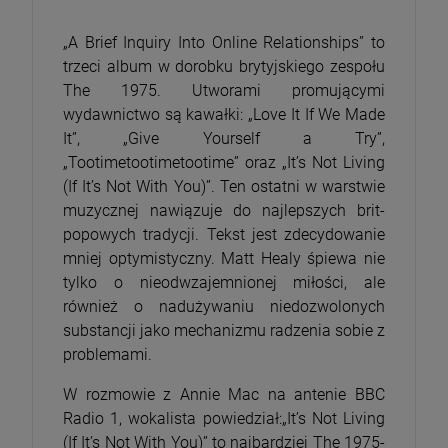
„A Brief Inquiry Into Online Relationships” to
trzeci album w dorobku brytyjskiego zespołu
The 1975. Utworami promującymi
wydawnictwo są kawałki: „Love It If We Made
It”, „Give Yourself a Try”,
„Tootimetootimetootime” oraz „It’s Not Living
(If It’s Not With You)”. Ten ostatni w warstwie
muzycznej nawiązuje do najlepszych brit-
popowych tradycji. Tekst jest zdecydowanie
mniej optymistyczny. Matt Healy śpiewa nie
tylko o nieodwzajemnionej miłości, ale
również o nadużywaniu niedozwolonych
substancji jako mechanizmu radzenia sobie z
problemami.
W rozmowie z Annie Mac na antenie BBC
Radio 1, wokalista powiedział:„It’s Not Living
(If It’s Not With You)” to najbardziej The 1975-