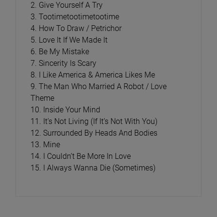
2. Give Yourself A Try
3. Tootimetootimetootime
4. How To Draw / Petrichor
5. Love It If We Made It
6. Be My Mistake
7. Sincerity Is Scary
8. I Like America & America Likes Me
9. The Man Who Married A Robot / Love
Theme
10. Inside Your Mind
11. It’s Not Living (If It’s Not With You)
12. Surrounded By Heads And Bodies
13. Mine
14. I Couldn’t Be More In Love
15. I Always Wanna Die (Sometimes)