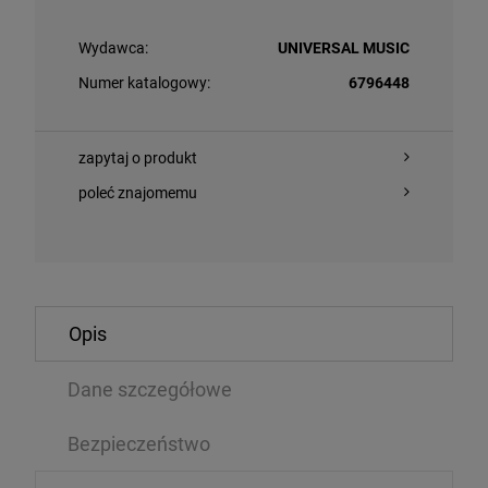
Wydawca:
UNIVERSAL MUSIC
Numer katalogowy:
6796448
zapytaj o produkt
poleć znajomemu
POWIADOM 
O KOSZYKA
DOSTĘPNOŚC
Opis
LLICA - RELOAD (REMASTERED 2025 YELLOW VINYL)
GRANDE, ARIAN
Dane szczegółowe
LP
,04 zł
124,09 zł
Bezpieczeństwo
192,99 zł