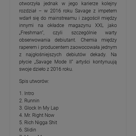
otworzyła jednak w jego karierze kolejny
rozdział – w 2016 roku Savage z impetem
wdarł się do mainstreamu i zagościł między
innymi na okładce magazynu XXL jako
„Freshman”, czyli szczególnie warty
obserwowania debiutant. Chemia między
raperem i producentem zaowocowała jednym
z najgłośniejszych debiutów dekady. Na
płycie „Savage Mode II” artyści kontynuują
swoje dzieło z 2016 roku.
Spis utworów:
1. Intro
2. Runnin
3. Glock In My Lap
4. Mr. Right Now
5. Rich Nigga Shit
6. Slidin