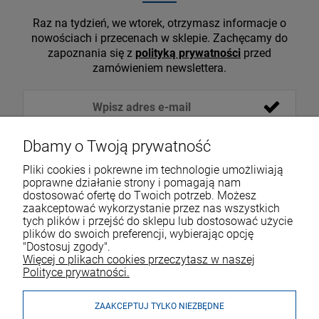
Raz na tydzień, we wtorek, otrzymasz informacje o
nowościach i przecenach w sklepie. Zachęcamy do
zapoznania się z
polityką prywatności
przed
zamówieniem newslettera.
Dbamy o Twoją prywatność
Pliki cookies i pokrewne im technologie umożliwiają
poprawne działanie strony i pomagają nam
dostosować ofertę do Twoich potrzeb. Możesz
zaakceptować wykorzystanie przez nas wszystkich
tych plików i przejść do sklepu lub dostosować użycie
VOICESHOP.PL
plików do swoich preferencji, wybierając opcję
"Dostosuj zgody".
ZAKUPY
R
O
Z
W
I
Ń
O
B
I
Więcej o plikach cookies przeczytasz w naszej
Polityce prywatności.
MOJE KONTO
ZAAKCEPTUJ TYLKO NIEZBĘDNE