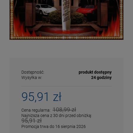
Dostępność:
produkt dostępny
Wysyłka w:
24 godziny
95,91 zł
ECENA
PRZECENA
108,99 zł
Cena regularna:
5%
-15%
Najniższa cena z 30 dni przed obniżką:
95,91 zł
Promocja trwa do 16 sierpnia 2026