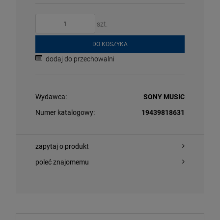
szt.
DO KOSZYKA
dodaj do przechowalni
Wydawca:
SONY MUSIC
O KOSZYKA
DO KOSZYKA
Numer katalogowy:
19439818631
zapytaj o produkt
NNA - CONFESSIONS II (BABY PINK VINYL)
NEW ORDER - 
poleć znajomemu
3LP
,09 zł
209,09 zł
125,99 zł