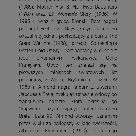
(1985), Mother Fist & Her Five Daughters
(1987) oraz EP Woman's Story (1986). W
1985 r. wraz z grupą Bronski Beat nagrał
przebój I Feel Love. Największym sukcesem
okazał się jednak, pochodzący z albumu The
Stars We Are (1988), przebój Something's
Gotten Hold Of My Heart nagrany w duecie z
jego oryginalnym wykonawcą Gene
Pitney'em. Utwór ten znalazł się na
pierwszych miejscach światowych list
przebojów, z Wielką Brytanią na czele. W
1989 r. Almond nagrał album z utworami
Jacques'a Brela, zyskując uznanie wdowy po
francuskim bardzie, która określiła go
"najwybitniejszym żyjącym interpretatorem
Brela". Lata 90. Almond otworzył, uznanym
przez wielu za najlepszy w jego twórczości,
albumem Enchanted (1990), z którego