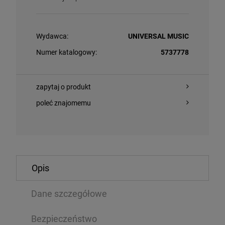
Wydawca:
UNIVERSAL MUSIC
Numer katalogowy:
5737778
zapytaj o produkt
poleć znajomemu
POWIADOM 
O KOSZYKA
DOSTĘPNOŚC
 STRING QUARTET - ATOM GOES FUNKY (POLISH JAZZ
GRANDE, ARIAN
Opis
 91)
D
LP
Dane szczegółowe
84 zł
124,09 zł
60,99 zł
Bezpieczeństwo