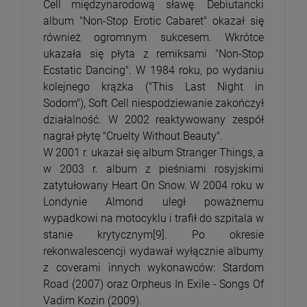
Cell międzynarodową sławę. Debiutancki
album "Non-Stop Erotic Cabaret" okazał się
również ogromnym sukcesem. Wkrótce
ukazała się płyta z remiksami "Non-Stop
Ecstatic Dancing". W 1984 roku, po wydaniu
kolejnego krążka ("This Last Night in
Sodom"), Soft Cell niespodziewanie zakończył
działalność. W 2002 reaktywowany zespół
nagrał płytę "Cruelty Without Beauty".
W 2001 r. ukazał się album Stranger Things, a
w 2003 r. album z pieśniami rosyjskimi
zatytułowany Heart On Snow. W 2004 roku w
Londynie Almond uległ poważnemu
wypadkowi na motocyklu i trafił do szpitala w
stanie krytycznym[9]. Po okresie
rekonwalescencji wydawał wyłącznie albumy
z coverami innych wykonawców: Stardom
Road (2007) oraz Orpheus In Exile - Songs Of
Vadim Kozin (2009).