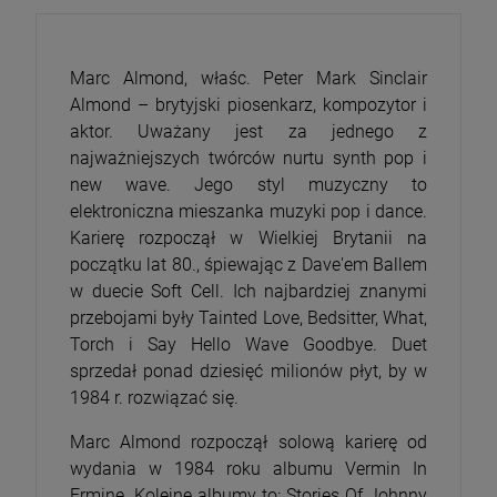
Marc Almond, właśc. Peter Mark Sinclair
Almond – brytyjski piosenkarz, kompozytor i
aktor. Uważany jest za jednego z
najważniejszych twórców nurtu synth pop i
new wave. Jego styl muzyczny to
elektroniczna mieszanka muzyki pop i dance.
Karierę rozpoczął w Wielkiej Brytanii na
początku lat 80., śpiewając z Dave'em Ballem
w duecie Soft Cell. Ich najbardziej znanymi
przebojami były Tainted Love, Bedsitter, What,
Torch i Say Hello Wave Goodbye. Duet
sprzedał ponad dziesięć milionów płyt, by w
1984 r. rozwiązać się.
Marc Almond rozpoczął solową karierę od
wydania w 1984 roku albumu Vermin In
Ermine. Kolejne albumy to: Stories Of Johnny