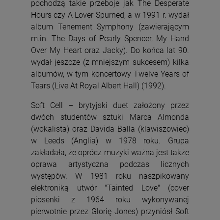
pochodzą takie przeboje jak The Desperate
Hours czy A Lover Spurned, a w 1991 r. wydał
album Tenement Symphony (zawierającym
m.in. The Days of Pearly Spencer, My Hand
Over My Heart oraz Jacky). Do końca lat 90.
wydał jeszcze (z mniejszym sukcesem) kilka
albumów, w tym koncertowy Twelve Years of
Tears (Live At Royal Albert Hall) (1992).
Soft Cell – brytyjski duet założony przez
dwóch studentów sztuki Marca Almonda
(wokalista) oraz Davida Balla (klawiszowiec)
w Leeds (Anglia) w 1978 roku. Grupa
zakładała, że oprócz muzyki ważna jest także
oprawa artystyczna podczas licznych
występów. W 1981 roku naszpikowany
elektroniką utwór "Tainted Love" (cover
piosenki z 1964 roku wykonywanej
pierwotnie przez Glorię Jones) przyniósł Soft