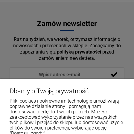
Zamów newsletter
Raz na tydzień, we wtorek, otrzymasz informacje o
nowościach i przecenach w sklepie. Zachęcamy do
zapoznania się z
polityką prywatności
przed
zamówieniem newslettera.
Dbamy o Twoją prywatność
Pliki cookies i pokrewne im technologie umożliwiają
poprawne działanie strony i pomagają nam
dostosować ofertę do Twoich potrzeb. Możesz
zaakceptować wykorzystanie przez nas wszystkich
tych plików i przejść do sklepu lub dostosować użycie
VOICESHOP.PL
plików do swoich preferencji, wybierając opcję
"Dostosuj zgody".