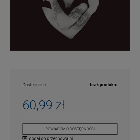
Dostępność:
brak produktu
60,99 zł
ECENA
PRZECENA
5%
-15%
POWIADOM O DOSTĘPNOŚCI
dodaj do przechowalni