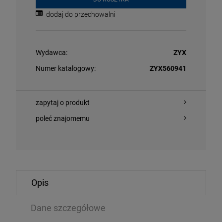
dodaj do przechowalni
Wydawca:
ZYX
Numer katalogowy:
ZYX560941
zapytaj o produkt
O KOSZYKA
DO KOSZYKA
poleć znajomemu
ORDER - THE REST OF NEW ORDER (2025 REMASTER)
DAVIS, MILES/
Opis
LP
,09 zł
97,74 zł
245,99 zł
1
Dane szczegółowe