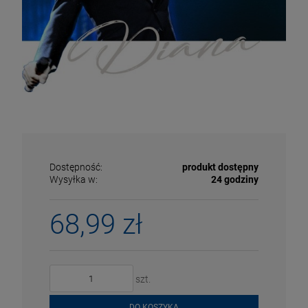
Dostępność:
produkt dostępny
Wysyłka w:
24 godziny
68,99 zł
ECENA
PRZECENA
5%
-15%
szt.
DO KOSZYKA