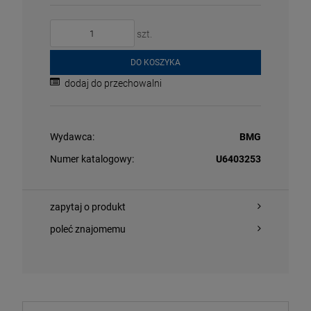
szt.
DO KOSZYKA
dodaj do przechowalni
Wydawca:
BMG
OWIADOM O
DO KOSZYKA
OSTĘPNOŚCI
Numer katalogowy:
U6403253
zapytaj o produkt
IE, LIONEL - CAN'T SLOW DOWN (WHITE VINYL)
PAŁKA, GRZEG
poleć znajomemu
DAYNA STEPHE
CD
,49 zł
50,99 zł
169,99 zł
5