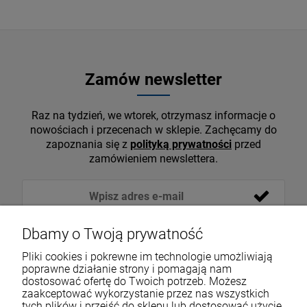
Zamów newsletter
Raz na tydzień, we wtorek, otrzymasz informacje o
nowościach i przecenach w sklepie. Zachęcamy do
zapoznania się z
polityką prywatności
przed
zamówieniem newslettera.
Dbamy o Twoją prywatność
Pliki cookies i pokrewne im technologie umożliwiają
poprawne działanie strony i pomagają nam
dostosować ofertę do Twoich potrzeb. Możesz
zaakceptować wykorzystanie przez nas wszystkich
tych plików i przejść do sklepu lub dostosować użycie