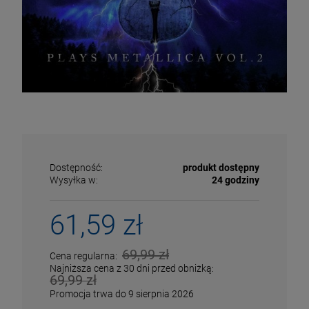
Dostępność:
produkt dostępny
Wysyłka w:
24 godziny
61,59 zł
ECENA
PRZECENA
69,99 zł
Cena regularna:
5%
-15%
Najniższa cena z 30 dni przed obniżką:
69,99 zł
Promocja trwa do 9 sierpnia 2026