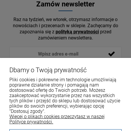
Zamów newsletter
Raz na tydzień, we wtorek, otrzymasz informacje o
nowościach i przecenach w sklepie. Zachęcamy do
zapoznania się z
polityką prywatności
przed
zamówieniem newslettera.
Dbamy o Twoją prywatność
Pliki cookies i pokrewne im technologie umożliwiają
poprawne działanie strony i pomagają nam
dostosować ofertę do Twoich potrzeb. Możesz
zaakceptować wykorzystanie przez nas wszystkich
tych plików i przejść do sklepu lub dostosować użycie
VOICESHOP.PL
plików do swoich preferencji, wybierając opcję
"Dostosuj zgody".
ZAKUPY
R
O
Z
W
I
Ń
O
B
I
Więcej o plikach cookies przeczytasz w naszej
Polityce prywatności.
MOJE KONTO