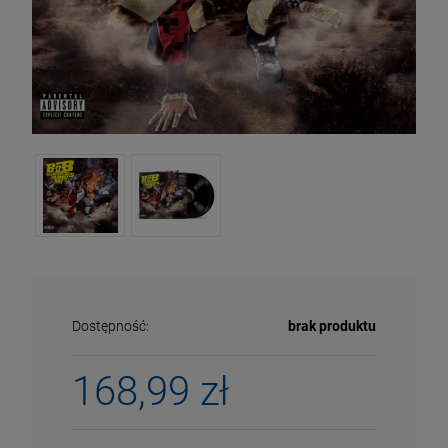
Dostępność:
brak produktu
ECENA
PRZECENA
5%
-15%
168,99 zł