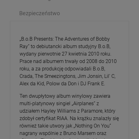
Bezpieczeństwo
„B.o.B Presents: The Adventures of Bobby
Ray” to debiutancki album studyjny B.o.B,
wydany pierwotnie 27 kwietnia 2010 roku.
Prace nad albumem trwały od 2008 do 2010
roku, a za produkcję odpowiadali B.o.B,
Crada, The Smeezingtons, Jim Jonsin, Lil' C,
Alex da Kid, Polow da Don i DJ Frank E.
Ten dwupłytowy album winylowy zawiera
multi-platynowy singiel „Airplanes” z
udziałem Hayley Williams z Paramore, który
zdobył certyfikat RIAA. Na krążku znalazły się
również takie utwory jak „Nothing On You”
nagrany wspólnie z Bruno Marsem oraz