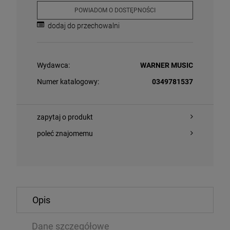
POWIADOM O DOSTĘPNOŚCI
dodaj do przechowalni
Wydawca:
WARNER MUSIC
Numer katalogowy:
0349781537
O KOSZYKA
DO KOSZYKA
zapytaj o produkt
poleć znajomemu
- AURORA
21 SAVAGE - 
CD
Opis
99 zł
53,54 zł
79,99 zł
6
Dane szczegółowe