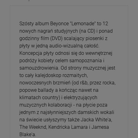
Szósty album Beyonce "Lemonade" to 12
nowych nagrań studyjnych (na CD) i ponad
godzinny film (DVD) scalający piosenki z
płyty w jedną audio-wizualną całość.
Koncepcja płyty odnosi się do wewnętrznej
podróży kobiety celem samopoznania i
samouzdrowienia. Od strony muzycznej jest
to cały kalejdoskop rozmaitych,
nowoczesnych brzmień (od r&b, przez rocka,
popowe ballady a kończąc nawet na
klimatach country) i elektryzujących
muzycznych kolaboracji - na płycie poza
jednym z najsłynniejszych damskich wokali
na świecie usłyszymy także Jacka White'a,
The Weeknd, Kendricka Lamara i Jamesa
Blake'a.