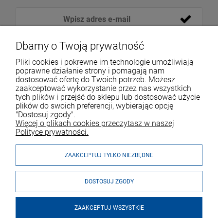
Dbamy o Twoją prywatność
Pliki cookies i pokrewne im technologie umożliwiają
poprawne działanie strony i pomagają nam
dostosować ofertę do Twoich potrzeb. Możesz
zaakceptować wykorzystanie przez nas wszystkich
tych plików i przejść do sklepu lub dostosować użycie
VOICESHOP.PL
plików do swoich preferencji, wybierając opcję
"Dostosuj zgody".
ZAKUPY
R
O
Z
W
I
Ń
O
B
I
Więcej o plikach cookies przeczytasz w naszej
Polityce prywatności.
MOJE KONTO
ZAAKCEPTUJ TYLKO NIEZBĘDNE
DOSTOSUJ ZGODY
ZAAKCEPTUJ WSZYSTKIE