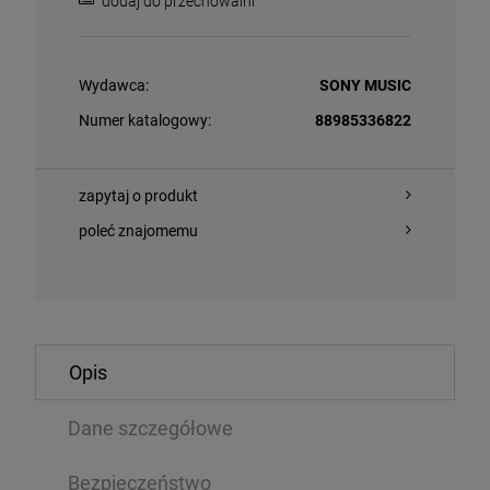
dodaj do przechowalni
Wydawca:
SONY MUSIC
Numer katalogowy:
88985336822
zapytaj o produkt
OWIADOM O
DO KOSZYKA
OSTĘPNOŚCI
poleć znajomemu
IE, LIONEL - CAN'T SLOW DOWN (WHITE VINYL)
BOWIE, DAVID 
Opis
CD
Dane szczegółowe
,99 zł
73,99 zł
Bezpieczeństwo