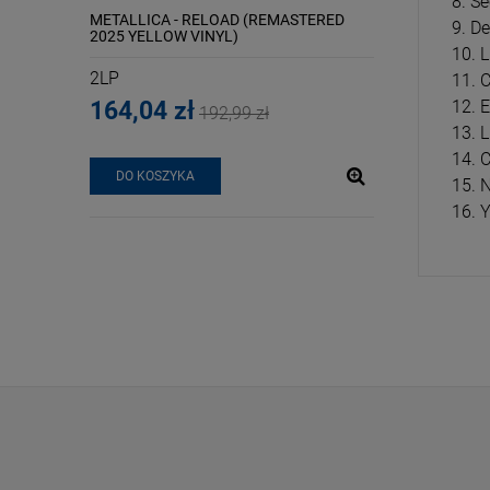
8. S
METALLICA - RELOAD (REMASTERED
REPUBLIKA - 82-
9. D
2025 YELLOW VINYL)
10. 
2LP
LP
11. 
12. 
164,04 zł
84,99 zł
192,99 zł
99
13. L
14. C
DO KOSZYKA
DO KOSZYKA
15. 
16. 