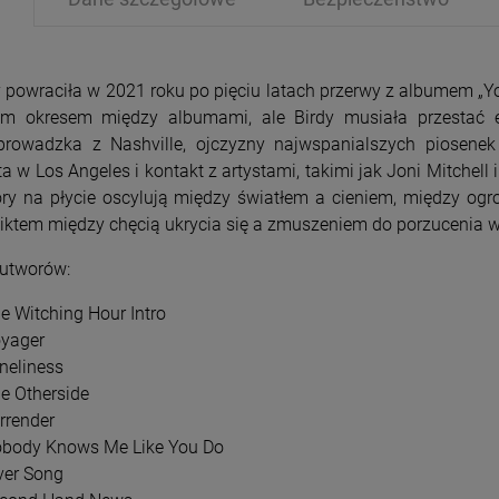
y powraciła w 2021 roku po pięciu latach przerwy z albumem „Y
im okresem między albumami, ale Birdy musiała przestać e
prowadzka z Nashville, ojczyzny najwspanialszych piosenek
a w Los Angeles i kontakt z artystami, takimi jak Joni Mitchell 
PRZECENA
PRZE
ry na płycie oscylują między światłem a cieniem, między o
-15%
-1
liktem między chęcią ukrycia się a zmuszeniem do porzucenia w
 utworów:
he Witching Hour Intro
oyager
oneliness
he Otherside
rrender
obody Knows Me Like You Do
iver Song