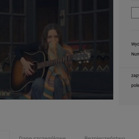
Wyd
Num
zap
pol
Dane szczegółowe
Bezpieczeństwo