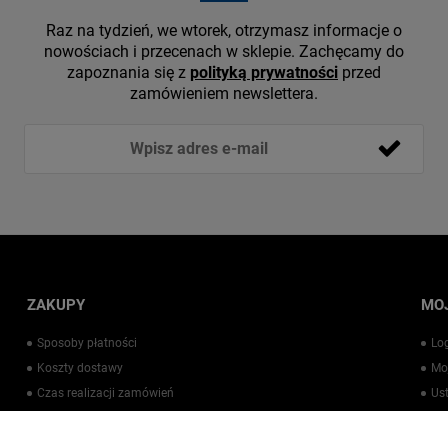
Raz na tydzień, we wtorek, otrzymasz informacje o
nowościach i przecenach w sklepie. Zachęcamy do
zapoznania się z
polityką prywatności
przed
zamówieniem newslettera.
ZAKUPY
MO
Sposoby płatności
Lo
Koszty dostawy
Mo
Czas realizacji zamówień
Us
Warto wiedzieć
Pr
Kontakt