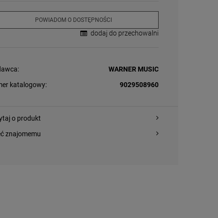
POWIADOM O DOSTĘPNOŚCI
dodaj do przechowalni
awca:
WARNER MUSIC
er katalogowy:
9029508960
ytaj o produkt
eć znajomemu