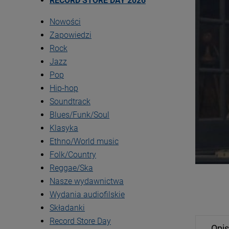
RECORD STORE DAY 2026
Nowości
Zapowiedzi
Rock
Jazz
Pop
Hip-hop
Soundtrack
Blues/Funk/Soul
Klasyka
Ethno/World music
Folk/Country
Reggae/Ska
Nasze wydawnictwa
Wydania audiofilskie
Składanki
Record Store Day
Opis