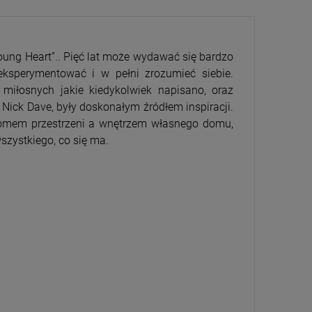
oung Heart”.. Pięć lat może wydawać się bardzo
ksperymentować i w pełni zrozumieć siebie.
 miłosnych jakie kiedykolwiek napisano, oraz
i Nick Dave, były doskonałym źródłem inspiracji.
CENA
PRZECENA
gromem przestrzeni a wnętrzem własnego domu,
5%
-15%
szystkiego, co się ma.