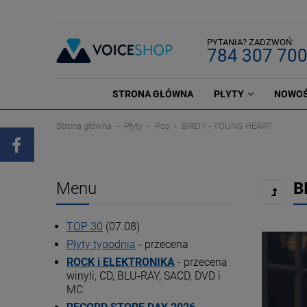
PYTANIA? ZADZWOŃ:
784 307 70
STRONA GŁÓWNA
PŁYTY
NOWOŚ
Strona główna
Płyty
Pop
BIRDY - YOUNG HEART
Menu
B
TOP 30
(07.08)
Płyty tygodnia
- przecena
ROCK i ELEKTRONIKA
- przecena
winyli, CD, BLU-RAY, SACD, DVD i
MC