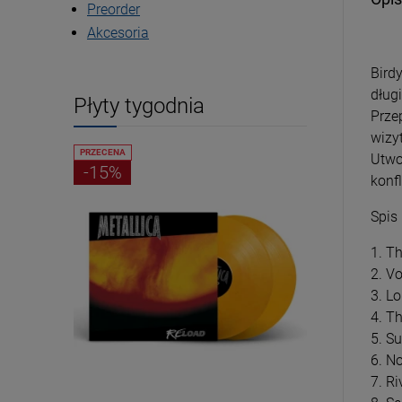
Preorder
Akcesoria
Bird
dług
Płyty tygodnia
Prze
wizyt
PRZECENA
PRZECENA
Utwo
-15%
-15%
konf
Spis
1. T
2. V
3. L
4. T
5. Su
6. N
7. R