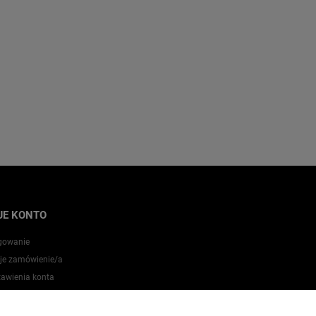
JE KONTO
gowanie
je zamówienie/a
tawienia konta
zechowalnia