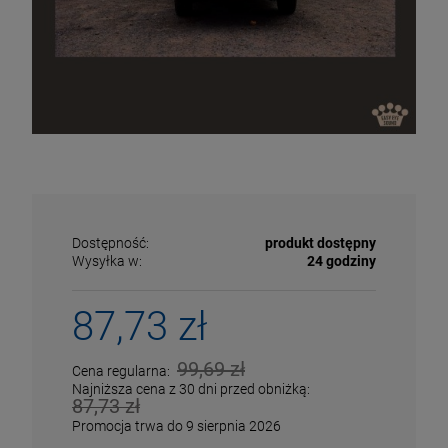
Dostępność:
produkt dostępny
Wysyłka w:
24 godziny
87,73 zł
ECENA
PRZECENA
99,69 zł
Cena regularna:
5%
-15%
Najniższa cena z 30 dni przed obniżką:
87,73 zł
Promocja trwa do 9 sierpnia 2026