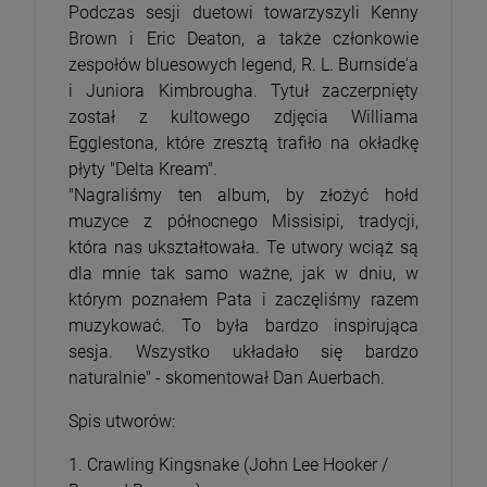
Podczas sesji duetowi towarzyszyli Kenny
Brown i Eric Deaton, a także członkowie
zespołów bluesowych legend, R. L. Burnside'a
i Juniora Kimbrougha. Tytuł zaczerpnięty
został z kultowego zdjęcia Williama
Egglestona, które zresztą trafiło na okładkę
płyty "Delta Kream".
"Nagraliśmy ten album, by złożyć hołd
muzyce z północnego Missisipi, tradycji,
która nas ukształtowała. Te utwory wciąż są
dla mnie tak samo ważne, jak w dniu, w
którym poznałem Pata i zaczęliśmy razem
muzykować. To była bardzo inspirująca
sesja. Wszystko układało się bardzo
naturalnie" - skomentował Dan Auerbach.
Spis utworów:
1. Crawling Kingsnake (John Lee Hooker /