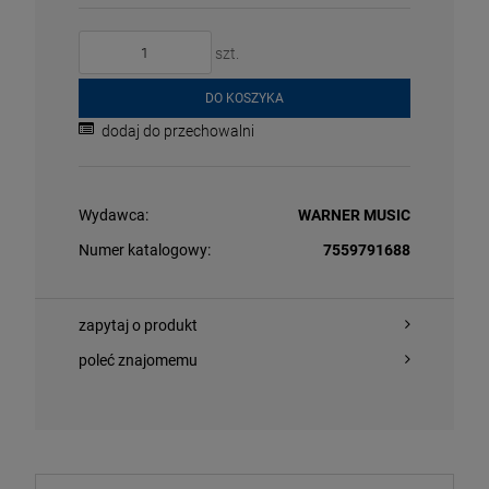
szt.
DO KOSZYKA
dodaj do przechowalni
Wydawca:
WARNER MUSIC
O KOSZYKA
DO KOSZYKA
Numer katalogowy:
7559791688
zapytaj o produkt
LEWSKI, WOJTEK/ MARCIN DOROCIŃSKI - WITKACY.
ROLLING STON
poleć znajomemu
POZYCJE ASTRONOMICZNE
GREEN VINYL)
EP
94 zł
79,89 zł
111,69 zł
9