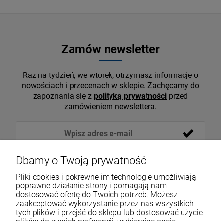
Zamów newsletter
Raz na tydzień, we wtorek, otrzymasz informacje o
nowościach i przecenach w sklepie. Zachęcamy do
zapoznania się z
polityką prywatności
przed
zamówieniem newslettera.
Dbamy o Twoją prywatność
Pliki cookies i pokrewne im technologie umożliwiają
poprawne działanie strony i pomagają nam
dostosować ofertę do Twoich potrzeb. Możesz
zaakceptować wykorzystanie przez nas wszystkich
tych plików i przejść do sklepu lub dostosować użycie
VOICESHOP.PL