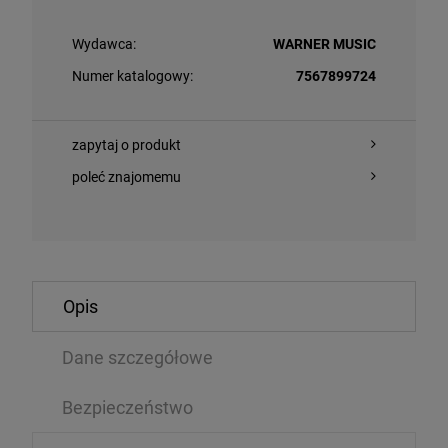
Wydawca:
WARNER MUSIC
Numer katalogowy:
7567899724
zapytaj o produkt
poleć znajomemu
O KOSZYKA
DO KOSZYKA
Opis
LEWSKI, WOJTEK/ MARCIN DOROCIŃSKI - WITKACY.
MADONNA - CON
POZYCJE ASTRONOMICZNE
Dane szczegółowe
LP
94 zł
107,09 zł
Bezpieczeństwo
111,69 zł