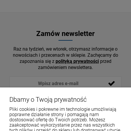
Zamów newsletter
Raz na tydzień, we wtorek, otrzymasz informacje o
nowościach i przecenach w sklepie. Zachęcamy do
zapoznania się z
polityką prywatności
przed
zamówieniem newslettera.
Dbamy o Twoją prywatność
Pliki cookies i pokrewne im technologie umożliwiają
poprawne działanie strony i pomagają nam
dostosować ofertę do Twoich potrzeb. Możesz
zaakceptować wykorzystanie przez nas wszystkich
tych plików i przejść do sklepu lub dostosować użycie