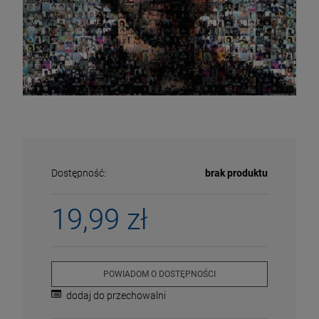
Dostępność:
brak produktu
19,99 zł
ECENA
PRZECENA
5%
-15%
POWIADOM O DOSTĘPNOŚCI
dodaj do przechowalni