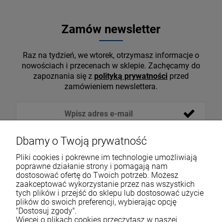
Zamów newsletter
Raz na tydzień, we wtorek, otrzymasz informacje o
nowościach i przecenach w sklepie. Zachęcamy do
zapoznania się z
polityką prywatności
przed
zamówieniem newslettera.
Dbamy o Twoją prywatność
Pliki cookies i pokrewne im technologie umożliwiają
poprawne działanie strony i pomagają nam
dostosować ofertę do Twoich potrzeb. Możesz
zaakceptować wykorzystanie przez nas wszystkich
tych plików i przejść do sklepu lub dostosować użycie
VOICESHOP.PL
plików do swoich preferencji, wybierając opcję
"Dostosuj zgody".
ZAKUPY
Więcej o plikach cookies przeczytasz w naszej