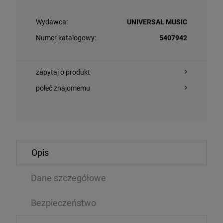
Wydawca:
UNIVERSAL MUSIC
Numer katalogowy:
5407942
zapytaj o produkt
poleć znajomemu
O KOSZYKA
DO KOSZYKA
Opis
 - THE WOW! SIGNAL (RED VINYL)
ROLLING STON
GREEN VINYL)
Dane szczegółowe
EP
79 zł
79,89 zł
Bezpieczeństwo
107,99 zł
9