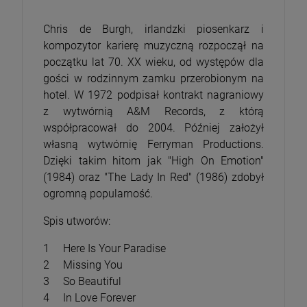
Chris de Burgh, irlandzki piosenkarz i
kompozytor karierę muzyczną rozpoczął na
początku lat 70. XX wieku, od występów dla
gości w rodzinnym zamku przerobionym na
hotel. W 1972 podpisał kontrakt nagraniowy
z wytwórnią A&M Records, z którą
współpracował do 2004. Później założył
własną wytwórnię Ferryman Productions.
Dzięki takim hitom jak "High On Emotion"
(1984) oraz "The Lady In Red" (1986) zdobył
ogromną popularność.
Spis utworów:
1 Here Is Your Paradise
2 Missing You
3 So Beautiful
4 In Love Forever