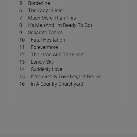
5 Borderline
6 The Lady In Red
7 Much More Than This
8 It's Me, (And I'm Ready To Go)
9 Separate Tables
10 Fatal Hesitation
11 Forevermore
12 The Head And The Heart
13 Lonely Sky
14 Suddenly Love
15 If You Really Love Her, Let Her Go
16 In A Country Churchyard