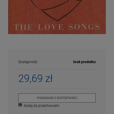
Dostępność:
brak produktu
29,69 zł
ECENA
PRZECENA
5%
-15%
POWIADOM O DOSTĘPNOŚCI
dodaj do przechowalni