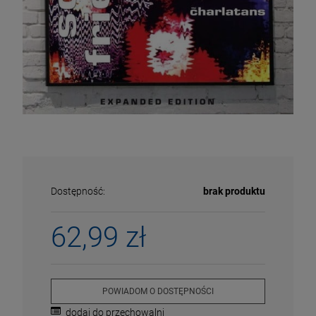
Dostępność:
brak produktu
62,99 zł
ECENA
PRZECENA
5%
-15%
POWIADOM O DOSTĘPNOŚCI
dodaj do przechowalni