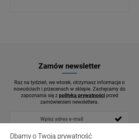
Zamów newsletter
Raz na tydzień, we wtorek, otrzymasz informacje o
nowościach i przecenach w sklepie. Zachęcamy do
zapoznania się z
polityką prywatności
przed
zamówieniem newslettera.
Dbamy o Twoją prywatność