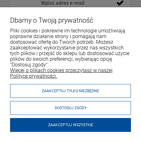
Dbamy o Twoją prywatność
Pliki cookies i pokrewne im technologie umożliwiają
poprawne działanie strony i pomagają nam
dostosować ofertę do Twoich potrzeb. Możesz
zaakceptować wykorzystanie przez nas wszystkich
tych plików i przejść do sklepu lub dostosować użycie
VOICESHOP.PL
plików do swoich preferencji, wybierając opcję
"Dostosuj zgody".
ZAKUPY
R
O
Z
W
I
Ń
O
B
I
Więcej o plikach cookies przeczytasz w naszej
Polityce prywatności.
MOJE KONTO
ZAAKCEPTUJ TYLKO NIEZBĘDNE
DOSTOSUJ ZGODY
ZAAKCEPTUJ WSZYSTKIE
© 2026 voiceshop.pl. Wszelkie prawa zastrzeżone.