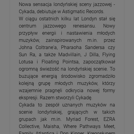
Nowa sensacja londyńskiej sceny jazzowej -
Cykada, debiutuje w Astigmatic Records.
W ciągu ostatnich kilku lat Londyn stał się
centrum jazzowego renesansu. Nowy
przypływ energii i nastawienia młodych
muzyków, zainspirowanych m.in. przez
Johna Coltrane'a, Pharaoha Sandersa czy
Sun Ra, a także Madvillain, J Dilla, Flying
Lotusa i Floating Pointsa, zapoczątkował
ogromną świeżość na londyńskiej scenie. To
buzujące energią środowisko zgromadziło
kolejną grupę młodych muzyków, którzy
wzajemnie pragnęli odkrycia nowej formy
ekspresji. Razem stworzyli Cykadę.
Cykada to zespół uznanych muzyków na
scenie londyńskiej, grających w takich
grupach jak m.in. Myriad Forest, EZRA
Collective, Maisha, Where Pathways Meet,
Family Atlantica i Don Kipper. Kręgosłupem