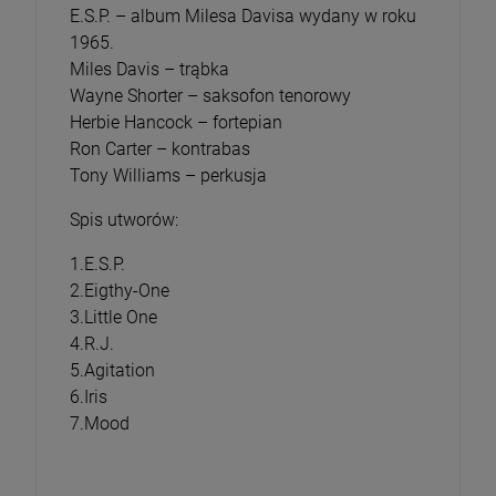
E.S.P. – album Milesa Davisa wydany w roku
1965.
Miles Davis – trąbka
Wayne Shorter – saksofon tenorowy
Herbie Hancock – fortepian
Ron Carter – kontrabas
Tony Williams – perkusja
Spis utworów:
1.E.S.P.
2.Eigthy-One
3.Little One
4.R.J.
5.Agitation
6.Iris
7.Mood