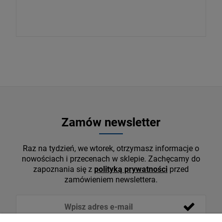
Zamów newsletter
Raz na tydzień, we wtorek, otrzymasz informacje o
nowościach i przecenach w sklepie. Zachęcamy do
zapoznania się z
polityką prywatności
przed
zamówieniem newslettera.