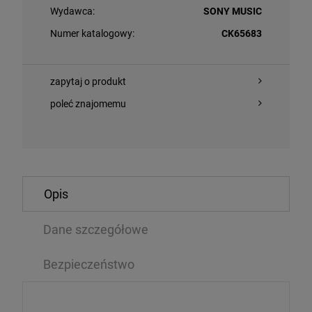
Wydawca:
SONY MUSIC
Numer katalogowy:
CK65683
zapytaj o produkt
poleć znajomemu
O KOSZYKA
DO KOSZYKA
Opis
NO, JOE/ JULIAN LAGE/SANTI DEBRIANO/ WILL
Dane szczegółowe
PAŁKA, GRZEG
HOUN - PARAMOUNT QUARTET
DAYNA STEPHE
Bezpieczeństwo
CD
,29 zł
50,99 zł
177,99 zł
5