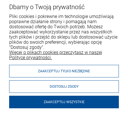
Dbamy o Twoją prywatność
Pliki cookies i pokrewne im technologie umożliwiają
poprawne działanie strony i pomagają nam
dostosować ofertę do Twoich potrzeb. Możesz
zaakceptować wykorzystanie przez nas wszystkich
tych plików i przejść do sklepu lub dostosować użycie
VOICESHOP.PL
plików do swoich preferencji, wybierając opcję
"Dostosuj zgody".
ZAKUPY
R
O
Z
W
I
Ń
O
B
I
Więcej o plikach cookies przeczytasz w naszej
Polityce prywatności.
MOJE KONTO
ZAAKCEPTUJ TYLKO NIEZBĘDNE
DOSTOSUJ ZGODY
ZAAKCEPTUJ WSZYSTKIE
© 2026 voiceshop.pl. Wszelkie prawa zastrzeżone.
Styl graficzny i aplikacje ShopGadget.pl
Sklep internetowy Shoper
Premium