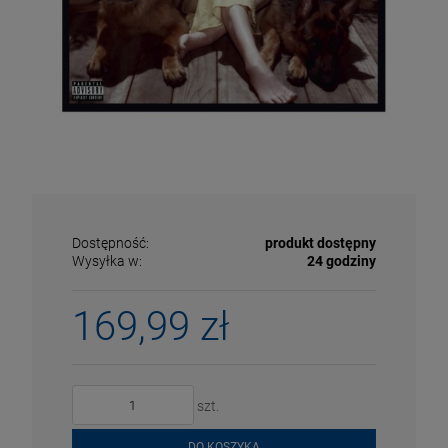
Dostępność:
produkt dostępny
Wysyłka w:
24 godziny
169,99 zł
ECENA
PRZECENA
5%
-15%
szt.
DO KOSZYKA