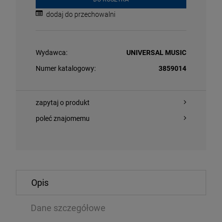
dodaj do przechowalni
Wydawca:
UNIVERSAL MUSIC
Numer katalogowy:
3859014
zapytaj o produkt
O KOSZYKA
DO KOSZYKA
poleć znajomemu
BLIKA - 82-85 (WHITE VINYL)
MADONNA - CO
TRACKS)
Opis
CD
99 zł
97,74 zł
99,99 zł
1
Dane szczegółowe