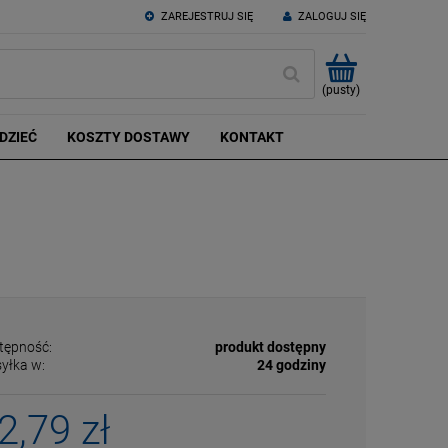
ZAREJESTRUJ SIĘ
ZALOGUJ SIĘ
(pusty)
DZIEĆ
KOSZTY DOSTAWY
KONTAKT
tępność:
produkt dostępny
yłka w:
24 godziny
2,79 zł