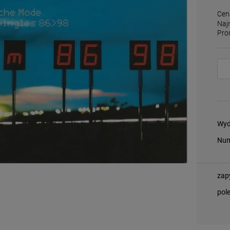
Cen
Naj
Pro
Wyd
Num
zap
pol