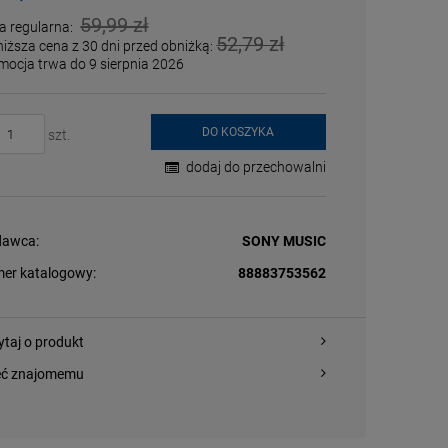
59,99 zł
a regularna:
52,79 zł
niższa cena z 30 dni przed obniżką:
mocja trwa do 9 sierpnia 2026
DO KOSZYKA
szt.
dodaj do przechowalni
awca:
SONY MUSIC
er katalogowy:
88883753562
ytaj o produkt
eć znajomemu