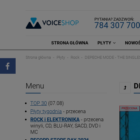
PYTANIA? ZADZWOŃ:
784 307 70
STRONA GŁÓWNA
PŁYTY
NOWOŚ
Strona główna
Płyty
Rock
DEPECHE MODE - THE SINGLES
Menu
D
TOP 30
(07.08)
PRZECENA
Płyty tygodnia
- przecena
ROCK i ELEKTRONIKA
- przecena
winyli, CD, BLU-RAY, SACD, DVD i
MC