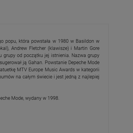
go popu, która powstała w 1980 w Basildon w
kal), Andrew Fletcher (klawisze) i Martin Gore
CENA
PRZECENA
adu grupy od początku jej istnienia. Nazwa grupy
5%
-15%
asugerował ją Gahan. Powstanie Depeche Mode
tatuetkę MTV Europe Music Awards w kategorii
umów na całym świecie i jest jedną z najlepiej
epeche Mode, wydany w 1998.