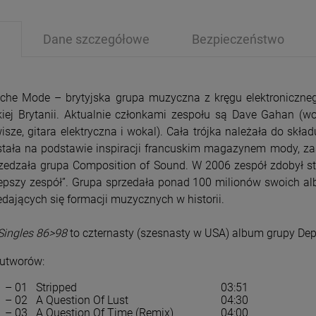
Dane szczegółowe
Bezpieczeństwo
che Mode – brytyjska grupa muzyczna z kręgu elektroniczne
kiej Brytanii. Aktualnie członkami zespołu są Dave Gahan (wo
PRZECENA
PRZE
wisze, gitara elektryczna i wokal). Cała trójka należała do skł
-15%
-1
tała na podstawie inspiracji francuskim magazynem mody, z
zedzała grupa Composition of Sound. W 2006 zespół zdobył s
lepszy zespół”. Grupa sprzedała ponad 100 milionów swoich alb
edających się formacji muzycznych w historii.
Singles 86>98
to czternasty (szesnasty w USA) album grupy D
 utworów:
 – 01
Stripped
03:51
 – 02
A Question Of Lust
04:30
 – 03
A Question Of Time (Remix)
04:00