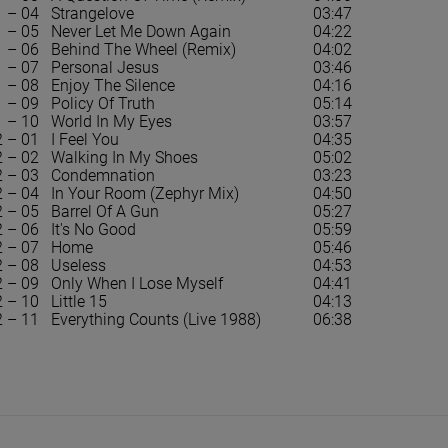
 – 04
Strangelove
03:47
, THE - FOREIGN
PAŁKA, GRZEGORZ/ MATEUSZ PAŁKA/
ROLL
 – 05
Never Let Me Down Again
04:22
ET YELLOW VINYL)
SZYMON MIKA FEAT. DAYNA STEPHENS -
LOVE
 – 06
Behind The Wheel (Remix)
HEARTBEATS
04:02
 – 07
Personal Jesus
03:46
AY AUDIO
CD
EP
 – 08
Enjoy The Silence
04:16
50,99 zł
79,
399,99 zł
59,99 zł
 – 09
Policy Of Truth
05:14
 – 10
World In My Eyes
03:57
 – 01
I Feel You
04:35
 – 02
Walking In My Shoes
05:02
DO KOSZYKA
D
 – 03
Condemnation
03:23
 – 04
In Your Room (Zephyr Mix)
04:50
 – 05
Barrel Of A Gun
05:27
 – 06
It's No Good
05:59
 – 07
Home
05:46
 – 08
Useless
04:53
 – 09
Only When I Lose Myself
04:41
 – 10
Little 15
04:13
 – 11
Everything Counts (Live 1988)
06:38