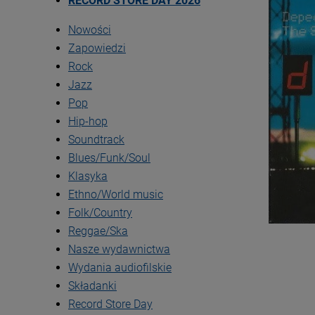
RECORD STORE DAY 2026
Nowości
Zapowiedzi
Rock
Jazz
Pop
Hip-hop
Soundtrack
Blues/Funk/Soul
Klasyka
Ethno/World music
Folk/Country
Reggae/Ska
Nasze wydawnictwa
Wydania audiofilskie
Składanki
Record Store Day