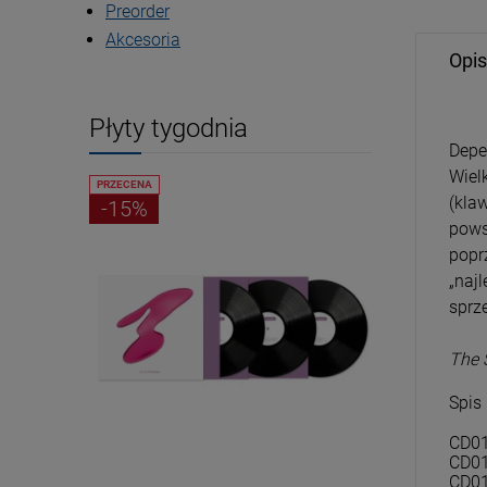
Preorder
Akcesoria
Opis
Płyty tygodnia
Depe
Wiel
PRZECENA
PRZECENA
(kla
-15%
-15%
pows
popr
„naj
sprz
The 
Spis
CD01
CD01
CD01