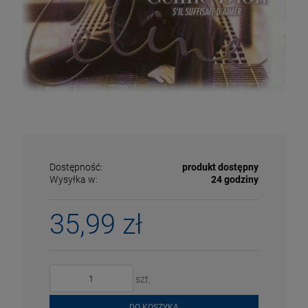
Dostępność:
produkt dostępny
Wysyłka w:
24 godziny
35,99 zł
ECENA
PRZECENA
5%
-15%
szt.
DO KOSZYKA