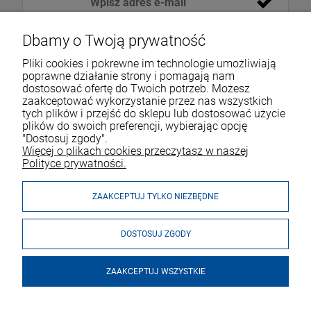
Dbamy o Twoją prywatność
Pliki cookies i pokrewne im technologie umożliwiają
poprawne działanie strony i pomagają nam
dostosować ofertę do Twoich potrzeb. Możesz
zaakceptować wykorzystanie przez nas wszystkich
tych plików i przejść do sklepu lub dostosować użycie
VOICESHOP.PL
plików do swoich preferencji, wybierając opcję
"Dostosuj zgody".
ZAKUPY
R
O
Z
W
I
Ń
O
B
I
Więcej o plikach cookies przeczytasz w naszej
Polityce prywatności.
MOJE KONTO
ZAAKCEPTUJ TYLKO NIEZBĘDNE
DOSTOSUJ ZGODY
ZAAKCEPTUJ WSZYSTKIE
© 2026 voiceshop.pl. Wszelkie prawa zastrzeżone.