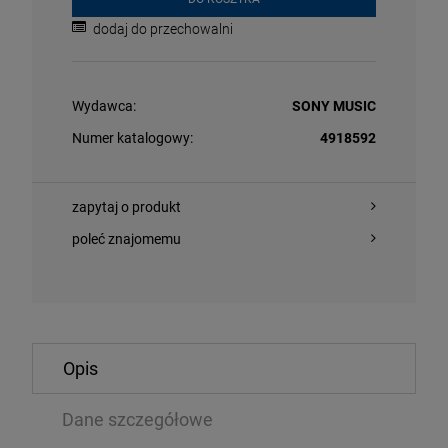
dodaj do przechowalni
Wydawca:
SONY MUSIC
Numer katalogowy:
4918592
zapytaj o produkt
O KOSZYKA
DO KOSZYKA
poleć znajomemu
NNA - CONFESSIONS II (PREMIUM EDITION +BONUS
DIMMU BORGIR
CKS)
VINYL)
Opis
2LP
74 zł
139,99 zł
114,99 zł
Dane szczegółowe