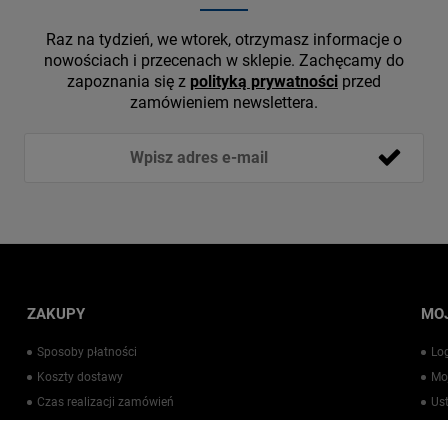
Raz na tydzień, we wtorek, otrzymasz informacje o
nowościach i przecenach w sklepie. Zachęcamy do
zapoznania się z
polityką prywatności
przed
zamówieniem newslettera.
ZAKUPY
MO
Sposoby płatności
Lo
Koszty dostawy
Mo
Czas realizacji zamówień
Us
Warto wiedzieć
Pr