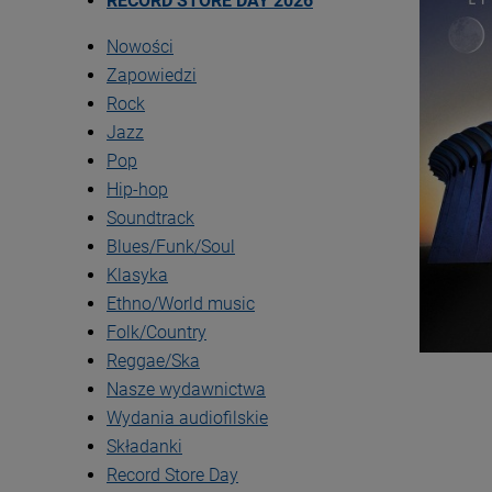
RECORD STORE DAY 2026
Nowości
Zapowiedzi
Rock
Jazz
Pop
Hip-hop
Soundtrack
Blues/Funk/Soul
Klasyka
Ethno/World music
Folk/Country
Reggae/Ska
Nasze wydawnictwa
Wydania audiofilskie
Składanki
Record Store Day