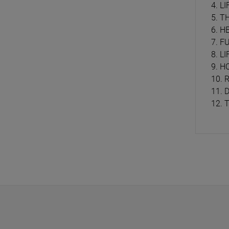
4. L
5. 
6. 
7. F
8. L
9. H
10.
11.
12. 