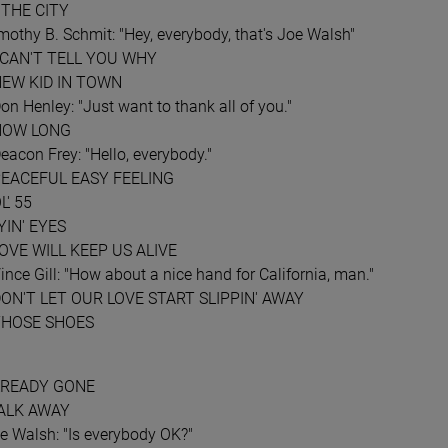
N THE CITY
HT WATCH: LIVE AT THE
ATOM STRING QUARTET - ATOM GOES
REPU
mothy B. Schmit: "Hey, everybody, that's Joe Walsh"
FUNKY (POLISH JAZZ VOL. 91)
I CAN'T TELL YOU WHY
SACD
LP
NEW KID IN TOWN
51,84 zł
84,
,99 zł
60,99 zł
on Henley: "Just want to thank all of you."
 HOW LONG
eacon Frey: "Hello, everybody."
DO KOSZYKA
D
PEACEFUL EASY FEELING
L' 55
LYIN' EYES
LOVE WILL KEEP US ALIVE
ince Gill: "How about a nice hand for California, man."
DON'T LET OUR LOVE START SLIPPIN' AWAY
THOSE SHOES
LREADY GONE
ALK AWAY
oe Walsh: "Is everybody OK?"