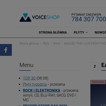
PYTANIA? ZADZWOŃ:
784 307 70
STRONA GŁÓWNA
PŁYTY
NOWOŚ
Strona główna
Płyty
Rock
EAGLES, THE - LIVE FROM TH
Menu
E
TOP 30
(08.08)
PRZECENA
Płyty tygodnia
- przecena
ROCK i ELEKTRONIKA
- przecena
winyli, CD, BLU-RAY, SACD, DVD i
MC