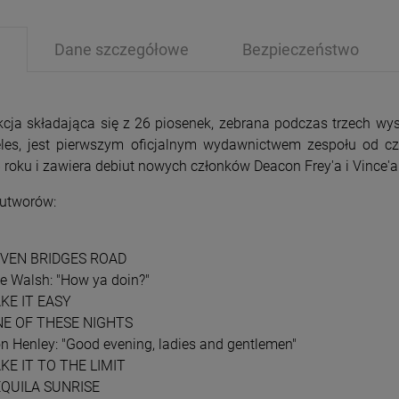
Dane szczegółowe
Bezpieczeństwo
kcja składająca się z 26 piosenek, zebrana podczas trzech w
les, jest pierwszym oficjalnym wydawnictwem zespołu od cz
PRZECENA
PRZE
 roku i zawiera debiut nowych członków Deacon Frey'a i Vince'a 
-15%
-1
 utworów:
EVEN BRIDGES ROAD
oe Walsh: "How ya doin?"
AKE IT EASY
NE OF THESE NIGHTS
on Henley: "Good evening, ladies and gentlemen"
AKE IT TO THE LIMIT
EQUILA SUNRISE