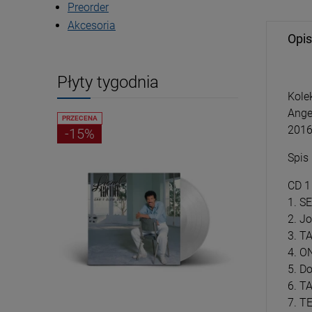
Preorder
Akcesoria
Opis
Płyty tygodnia
Kole
Ange
PRZECENA
PRZECENA
2016
-15%
-15%
Spis
CD 1
1. S
2. J
3. T
4. O
5. D
6. T
7. T