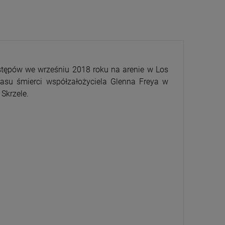
ystępów we wrześniu 2018 roku na arenie w Los
asu śmierci współzałożyciela Glenna Freya w
CENA
PRZECENA
Skrzele.
5%
-15%