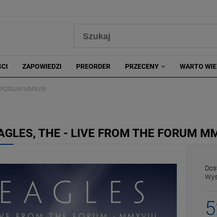
0
CI
ZAPOWIEDZI
PREORDER
PRZECENY
WARTO WIE
E FORUM MMXVIII
AGLES, THE - LIVE FROM THE FORUM MM
Dos
Wys
5