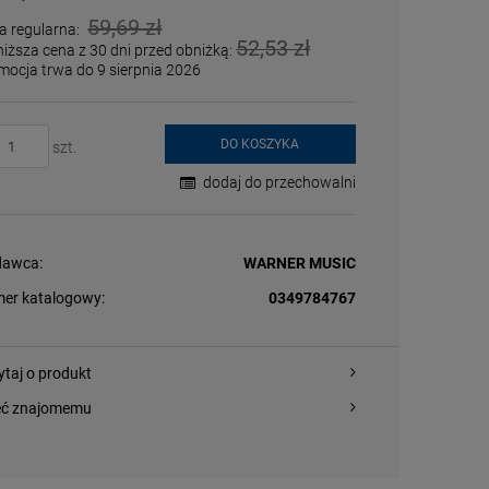
59,69 zł
a regularna:
52,53 zł
niższa cena z 30 dni przed obniżką:
mocja trwa do 9 sierpnia 2026
DO KOSZYKA
szt.
dodaj do przechowalni
awca:
WARNER MUSIC
er katalogowy:
0349784767
ytaj o produkt
eć znajomemu