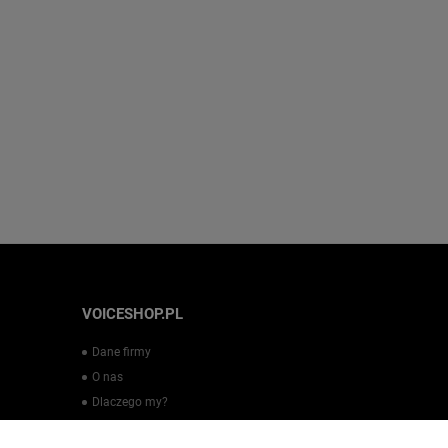
VOICESHOP.PL
Dane firmy
O nas
Dlaczego my?
Regulamin sklepu