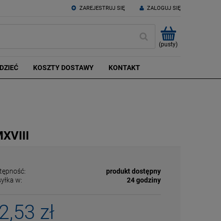
ZAREJESTRUJ SIĘ
ZALOGUJ SIĘ
(pusty)
DZIEĆ
KOSZTY DOSTAWY
KONTAKT
XVIII
tępność:
produkt dostępny
yłka w:
24 godziny
2,53 zł