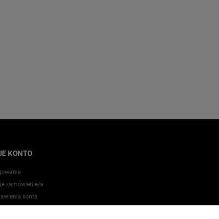
JE KONTO
gowanie
je zamówienie/a
tawienia konta
zechowalnia