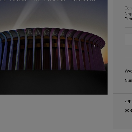
Cen
Naj
Pro
Wyd
Num
zap
pol