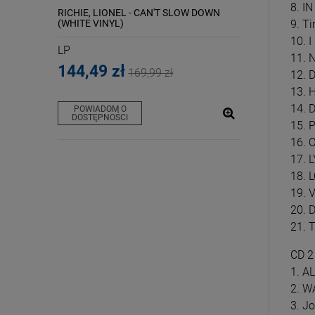
8. I
MASTERED
RICHIE, LIONEL - CAN'T SLOW DOWN
STING - THE NIG
(WHITE VINYL)
RIJKSMUSEUM
9. Ti
10. 
LP
CD
11. 
144,49 zł
54,39 zł
169,99 zł
63
12. D
13.
14. D
POWIADOM O
DO KOSZYKA
DOSTĘPNOŚCI
15. 
16. O
17. 
18. 
19. V
20. 
21. 
CD 2
1. A
2. W
3. J