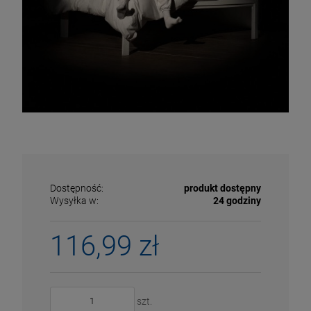
Dostępność:
produkt dostępny
Wysyłka w:
24 godziny
116,99 zł
ECENA
PRZECENA
5%
-15%
szt.