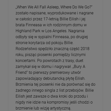
„When We All Fall Asleep, Where Do We Go?”
zostało napisane, wyprodukowane i nagrane
w całości przez 17-letnią Billie Eilish i jej
brata Finneasa w ich rodzinnym domu w
Highland Park w Los Angeles. Nagrania
odbyły się w sypialni Finneasa, po drugiej
stronie korytarza od pokoju Billie.
Rodzeństwo spędziło znaczną część 2018
roku, pisząc piosenki pomiędzy licznymi
koncertami. Po powrotach z trasy, duet
zamykał się w domu i nagrywał. „Bury A
Friend” to pierwszy premierowy utwór
zapowiadający debiutancką płytę Eilish.
Brzmienia tej piosenki nie da porównać się do
żadnego innego singla z list przebojów. Billie
Eilish jest zawsze o dwa kroki do przodu i
nigdy nie idzie na kompromisy jeśli chodzi o
brzmienie lub wizję artystyczną.