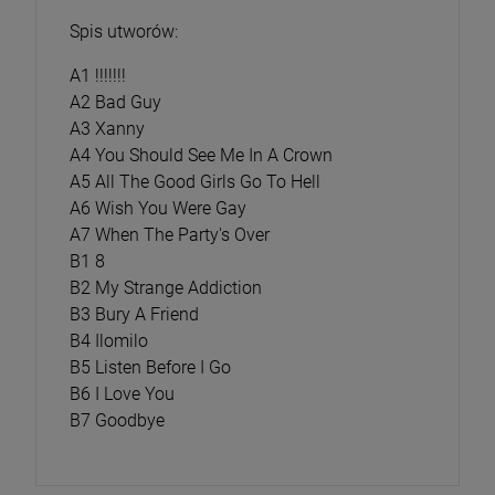
Spis utworów:
A1 !!!!!!!
A2 Bad Guy
A3 Xanny
A4 You Should See Me In A Crown
A5 All The Good Girls Go To Hell
A6 Wish You Were Gay
A7 When The Party's Over
B1 8
B2 My Strange Addiction
B3 Bury A Friend
B4 Ilomilo
B5 Listen Before I Go
B6 I Love You
B7 Goodbye