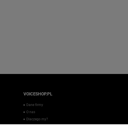
VOICESHOP.PL
Dane firmy
O nas
Dlaczego my?
Regulamin sklepu