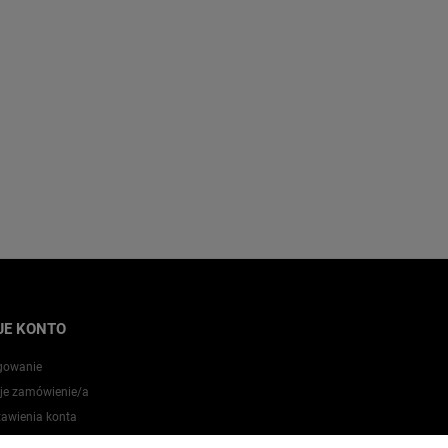
JE KONTO
gowanie
je zamówienie/a
tawienia konta
zechowalnia