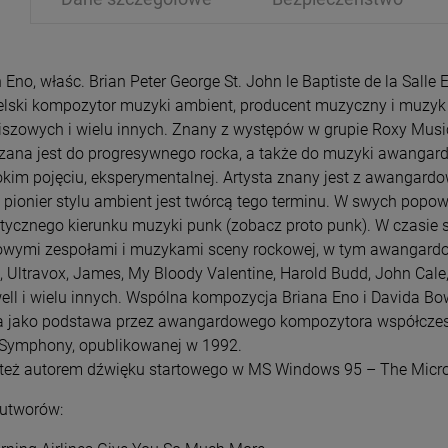
n Eno, właśc. Brian Peter George St. John le Baptiste de la Sall
elski kompozytor muzyki ambient, producent muzyczny i muzyk
iszowych i wielu innych. Znany z występów w grupie Roxy Music
czana jest do progresywnego rocka, a także do muzyki awangardo
PRZECENA
PRZE
okim pojęciu, eksperymentalnej. Artysta znany jest z awangardow
-15%
-1
 pionier stylu ambient jest twórcą tego terminu. W swych pop
stycznego kierunku muzyki punk (zobacz proto punk). W czasie 
owymi zespołami i muzykami sceny rockowej, w tym awangardowej
 Ultravox, James, My Bloody Valentine, Harold Budd, John Cale, Ph
ell i wielu innych. Wspólna kompozycja Briana Eno i Davida B
a jako podstawa przez awangardowego kompozytora współczes
Symphony, opublikowanej w 1992.
 też autorem dźwięku startowego w MS Windows 95 – The Micro
 utworów: