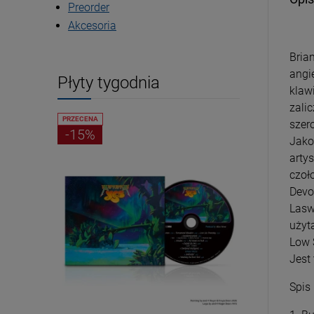
Preorder
Akcesoria
Bria
angi
Płyty tygodnia
klaw
zali
PRZECENA
PRZECENA
szer
-15%
-15%
Jako
arty
czoł
Devo,
Lasw
użyt
Low 
Jest
Spis