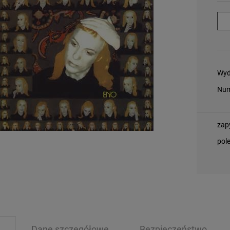
Wyd
Num
zap
pol
Dane szczegółowe
Bezpieczeństwo