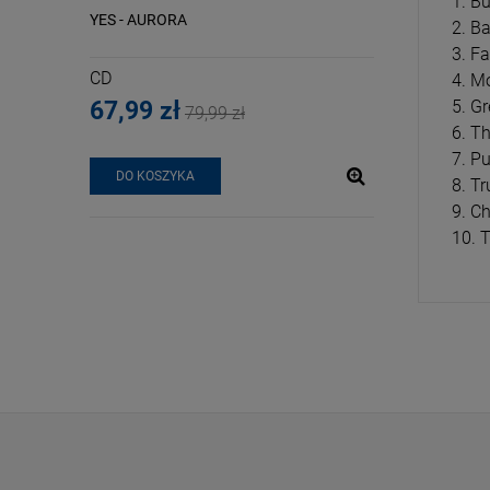
1. B
PEARLY
YES - AURORA
ROLLING STONES
2. B
LOVER (10INCH 
3. F
CD
EP
4. M
5. Gr
67,99 zł
79,89 zł
79,99 zł
93
6. Th
7. P
DO KOSZYKA
DO KOSZYKA
8. T
9. C
10. 