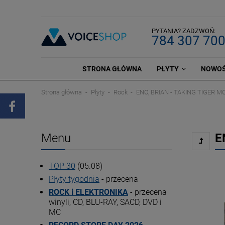
PYTANIA? ZADZWOŃ:
784 307 70
STRONA GŁÓWNA
PŁYTY
NOWOŚ
Strona główna
Płyty
Rock
ENO, BRIAN - TAKING TIGER 
Menu
E
TOP 30
(05.08)
Płyty tygodnia
- przecena
ROCK i ELEKTRONIKA
- przecena
winyli, CD, BLU-RAY, SACD, DVD i
MC