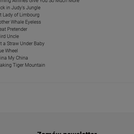
urning Airlines Give You So Much More
, THE - JEALOUS
21 SAVAGE - WHAT HAPPENED TO THE
MADO
ack in Judy's Jungle
SINGLE GREEN VINYL)
STREETS?
PINK
at Lady of Limbourg
CD
LP
other Whale Eyeless
eat Pretender
53,54 zł
107
,99 zł
62,99 zł
ird Uncle
ut a Straw Under Baby
DO KOSZYKA
D
rue Wheel
hina My China
Taking Tiger Mountain