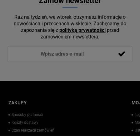
Zamów newsletter
Raz na tydzień, we wtorek, otrzymasz informacje o
nowościach i przecenach w sklepie. Zachęcamy do
zapoznania się z
polityką prywatności
przed
zamówieniem newslettera.
ZAKUPY
MO
Sposoby płatności
Lo
Koszty dostawy
Mo
Czas realizacji zamówień
Us
Warto wiedzieć
Pr