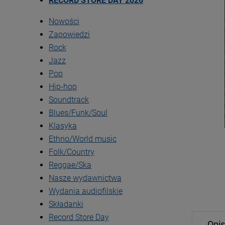
RECORD STORE DAY 2026
Nowości
Zapowiedzi
Rock
Jazz
Pop
Hip-hop
Soundtrack
Blues/Funk/Soul
Klasyka
Ethno/World music
Folk/Country
Reggae/Ska
Nasze wydawnictwa
Wydania audiofilskie
Składanki
Record Store Day
Opis