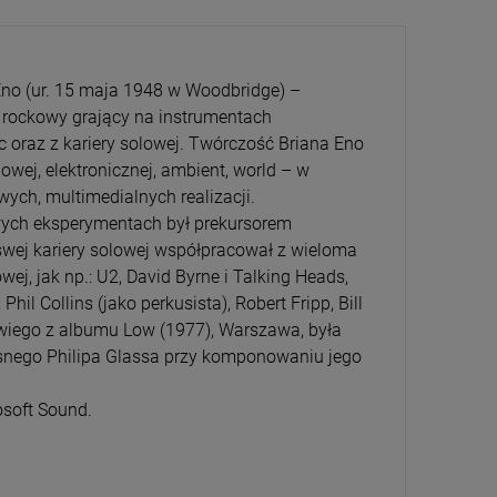
e Eno (ur. 15 maja 1948 w Woodbridge) –
 rockowy grający na instrumentach
 oraz z kariery solowej. Twórczość Briana Eno
wej, elektronicznej, ambient, world – w
CENA
PRZECENA
ych, multimedialnych realizacji.
5%
-15%
owych eksperymentach był prekursorem
swej kariery solowej współpracował z wieloma
, jak np.: U2, David Byrne i Talking Heads,
il Collins (jako perkusista), Robert Fripp, Bill
owiego z albumu Low (1977), Warszawa, była
nego Philipa Glassa przy komponowaniu jego
soft Sound.