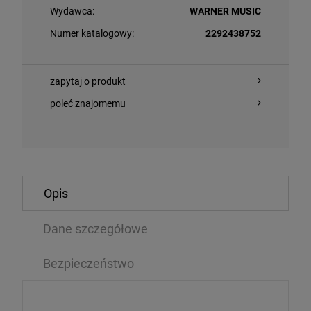
Wydawca:
WARNER MUSIC
Numer katalogowy:
2292438752
zapytaj o produkt
poleć znajomemu
O KOSZYKA
DO KOSZYKA
Opis
E, DAVID - BLACKSTAR (2026 REISSUE)
Dane szczegółowe
METALLICA - 
Bezpieczeństwo
2LP
89 zł
164,04 zł
73,99 zł