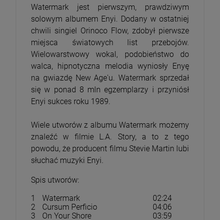
Watermark jest pierwszym, prawdziwym
solowym albumem Enyi. Dodany w ostatniej
chwili singiel Orinoco Flow, zdobył pierwsze
miejsca światowych list przebojów.
Wielowarstwowy wokal, podobieństwo do
walca, hipnotyczna melodia wyniosły Enyę
na gwiazdę New Age'u. Watermark sprzedał
się w ponad 8 mln egzemplarzy i przyniósł
Enyi sukces roku 1989.
Wiele utworów z albumu Watermark możemy
znaleźć w filmie L.A. Story, a to z tego
powodu, że producent filmu Stevie Martin lubi
słuchać muzyki Enyi.
Spis utworów:
1
Watermark
02:24
2
Cursum Perficio
04:06
3
On Your Shore
03:59