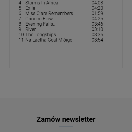
4
Storms In Africa
04:03
5
Exile
04:20
6
Miss Clare Remembers
01:59
7
Orinoco Flow
04:25
8
Evening Falls...
03:46
9
River
03:10
10
The Longships
03:36
11
Na Laetha Geal M'óige
03:54
Zamów newsletter