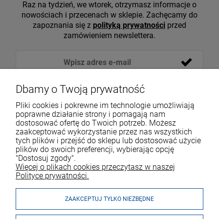
Raz na tydzień, we wtorek, otrzymasz informacje o
nowościach i przecenach w sklepie. Zachęcamy do
zapoznania się z
polityką prywatności
przed
zamówieniem newslettera.
Dbamy o Twoją prywatność
Pliki cookies i pokrewne im technologie umożliwiają
poprawne działanie strony i pomagają nam
dostosować ofertę do Twoich potrzeb. Możesz
zaakceptować wykorzystanie przez nas wszystkich
tych plików i przejść do sklepu lub dostosować użycie
VOICESHOP.PL
plików do swoich preferencji, wybierając opcję
"Dostosuj zgody".
ZAKUPY
R
O
Z
W
I
Ń
O
B
I
Więcej o plikach cookies przeczytasz w naszej
Polityce prywatności.
MOJE KONTO
ZAAKCEPTUJ TYLKO NIEZBĘDNE