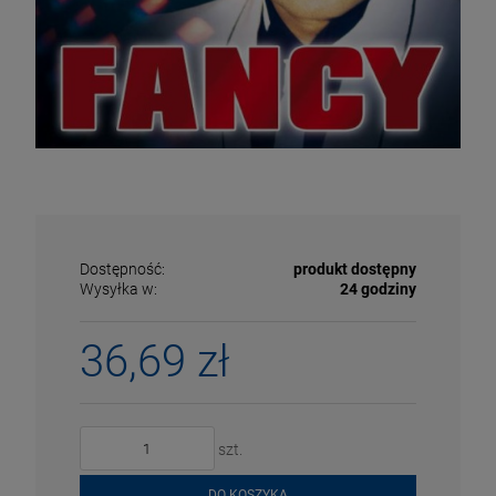
Dostępność:
produkt dostępny
Wysyłka w:
24 godziny
36,69 zł
ECENA
PRZECENA
5%
-15%
szt.
DO KOSZYKA