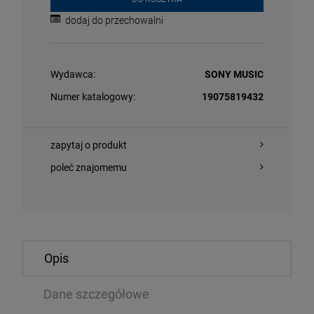
dodaj do przechowalni
Wydawca:
SONY MUSIC
Numer katalogowy:
19075819432
zapytaj o produkt
POWIADOM 
O KOSZYKA
DOSTĘPNOŚC
poleć znajomemu
NNA - CONFESSIONS II (PREMIUM EDITION +BONUS
GRANDE, ARIAN
CKS)
Opis
LP
74 zł
124,09 zł
114,99 zł
Dane szczegółowe