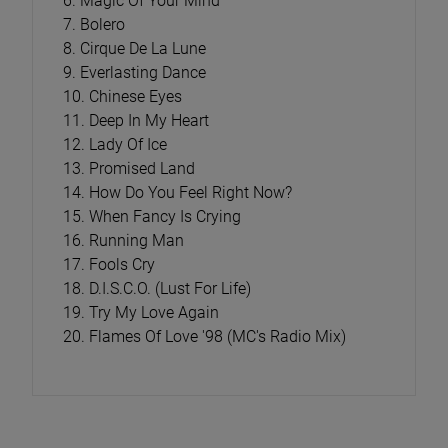
6. Magic Of Your Mind
7. Bolero
8. Cirque De La Lune
9. Everlasting Dance
10. Chinese Eyes
11. Deep In My Heart
12. Lady Of Ice
13. Promised Land
14. How Do You Feel Right Now?
15. When Fancy Is Crying
16. Running Man
17. Fools Cry
18. D.I.S.C.O. (Lust For Life)
19. Try My Love Again
20. Flames Of Love '98 (MC's Radio Mix)