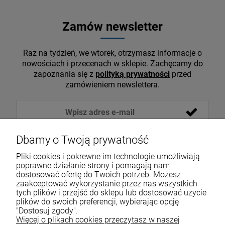
Zamów newsletter
Raz na tydzień, we wtorek, otrzymasz informacje o
nowościach i przecenach w sklepie. Zachęcamy do
zapoznania się z
polityką prywatności
przed
zamówieniem newslettera.
Dbamy o Twoją prywatność
Pliki cookies i pokrewne im technologie umożliwiają
poprawne działanie strony i pomagają nam
dostosować ofertę do Twoich potrzeb. Możesz
zaakceptować wykorzystanie przez nas wszystkich
tych plików i przejść do sklepu lub dostosować użycie
VOICESHOP.PL
plików do swoich preferencji, wybierając opcję
"Dostosuj zgody".
ZAKUPY
Więcej o plikach cookies przeczytasz w naszej