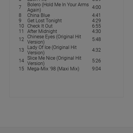
Bolero (Hold Me In Your Arms
7
4:00
Again)
8
China Blue
4:41
9
Get Lost Tonight
4:29
10
Check It Out
6:55
11
After Midnight
4:30
Chinese Eyes (Original Hit
12
5:48
Version)
Lady Of Ice (Original Hit
13
4:32
Version)
Slice Me Nice (Original Hit
14
5:26
Version)
15
Mega-Mix '98 (Maxi Mix)
9:04