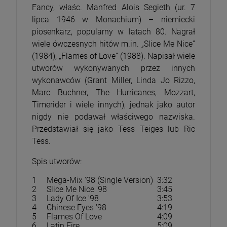
Fancy, właśc. Manfred Alois Segieth (ur. 7
lipca 1946 w Monachium) – niemiecki
piosenkarz, popularny w latach 80. Nagrał
wiele ówczesnych hitów m.in. „Slice Me Nice”
(1984), „Flames of Love” (1988). Napisał wiele
utworów wykonywanych przez innych
wykonawców (Grant Miller, Linda Jo Rizzo,
Marc Buchner, The Hurricanes, Mozzart,
Timerider i wiele innych), jednak jako autor
nigdy nie podawał właściwego nazwiska.
Przedstawiał się jako Tess Teiges lub Ric
Tess.
Spis utworów:
1
Mega-Mix '98 (Single Version)
3:32
2
Slice Me Nice '98
3:45
3
Lady Of Ice '98
3:53
4
Chinese Eyes '98
4:19
5
Flames Of Love
4:09
6
Latin Fire
5:09