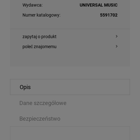
Wydawca:
UNIVERSAL MUSIC
Numer katalogowy:
5591702
zapytaj o produkt
poleć znajomemu
O KOSZYKA
DO KOSZYKA
Opis
RSON, IAN - WALK INTO LIGHT (THE BRUCE SOORD
Dane szczegółowe
RODRIGO, OLIV
 REMIX)
LOVE (‘HOPE L
Bezpieczeństwo
LP
99 zł
132,59 zł
99,99 zł