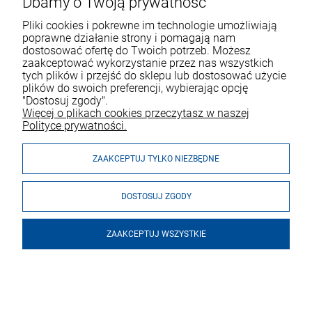
Dbamy o Twoją prywatność
Pliki cookies i pokrewne im technologie umożliwiają
poprawne działanie strony i pomagają nam
dostosować ofertę do Twoich potrzeb. Możesz
zaakceptować wykorzystanie przez nas wszystkich
tych plików i przejść do sklepu lub dostosować użycie
VOICESHOP.PL
plików do swoich preferencji, wybierając opcję
"Dostosuj zgody".
ZAKUPY
R
O
Z
W
I
Ń
O
B
I
Więcej o plikach cookies przeczytasz w naszej
Polityce prywatności.
MOJE KONTO
ZAAKCEPTUJ TYLKO NIEZBĘDNE
DOSTOSUJ ZGODY
ZAAKCEPTUJ WSZYSTKIE
© 2026 voiceshop.pl. Wszelkie prawa zastrzeżone.
Styl graficzny i aplikacje ShopGadget.pl
Sklep internetowy Shoper
Premium