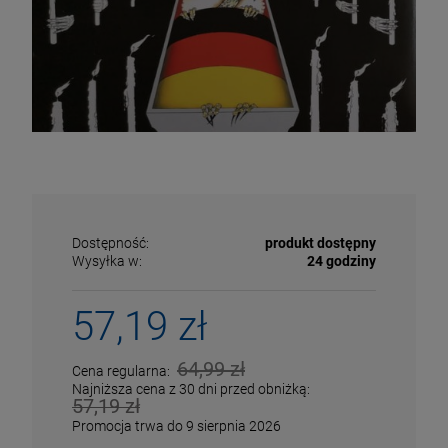
Dostępność:
produkt dostępny
Wysyłka w:
24 godziny
57,19 zł
ECENA
PRZECENA
64,99 zł
Cena regularna:
5%
-15%
Najniższa cena z 30 dni przed obniżką:
57,19 zł
Promocja trwa do 9 sierpnia 2026