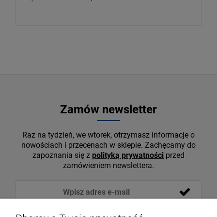
Zamów newsletter
Raz na tydzień, we wtorek, otrzymasz informacje o
nowościach i przecenach w sklepie. Zachęcamy do
zapoznania się z
polityką prywatności
przed
zamówieniem newslettera.