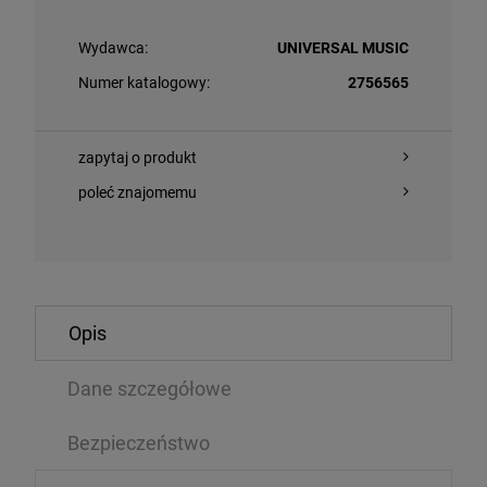
Wydawca:
UNIVERSAL MUSIC
Numer katalogowy:
2756565
zapytaj o produkt
poleć znajomemu
O KOSZYKA
DO KOSZYKA
Opis
NNA - CONFESSIONS II (BABY PINK VINYL)
DIMMU BORGIR
VINYL)
Dane szczegółowe
2LP
,09 zł
139,99 zł
Bezpieczeństwo
125,99 zł