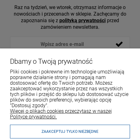
Raz na tydzień, we wtorek, otrzymasz informacje o
nowościach i przecenach w sklepie. Zachęcamy do
zapoznania się z
polityką prywatności
przed
zamówieniem newslettera.
Dbamy o Twoją prywatność
Pliki cookies i pokrewne im technologie umożliwiają
poprawne działanie strony i pomagają nam
dostosować ofertę do Twoich potrzeb. Możesz
zaakceptować wykorzystanie przez nas wszystkich
tych plików i przejść do sklepu lub dostosować użycie
VOICESHOP.PL
plików do swoich preferencji, wybierając opcję
"Dostosuj zgody".
ZAKUPY
R
O
Z
W
I
Ń
O
B
I
Więcej o plikach cookies przeczytasz w naszej
Polityce prywatności.
MOJE KONTO
ZAAKCEPTUJ TYLKO NIEZBĘDNE