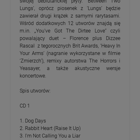
swojej debiutanckiej płyty. ‘Between Two
Lungs’, oprócz piosenek z ‘Lungs’ będzie
zawierał drugi krążek z samymi rarytasami.
Wśród dodatkowych 12 utworów znajdą się
m.in. „You’ve Got The Dirtee Love” czyli
powalający duet – Florence plus Dizzee
Rascal z tegorocznych Brit Awards, ‘Heavy In
Your Arms’ (nagranie wykorzystane w filmie
‘Zmierzch’), remixy autorstwa The Horrors i
Yeasayer, a także akustyczne wersje
koncertowe.
Spis utworów:
CD 1
1. Dog Days
2. Rabbit Heart (Raise It Up)
3. I'm Not Calling You a Liar