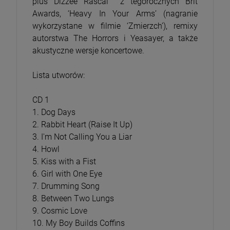
plus Dizzee Rascal z tegorocznych Brit
Awards, ‘Heavy In Your Arms’ (nagranie
wykorzystane w filmie ‘Zmierzch’), remixy
autorstwa The Horrors i Yeasayer, a także
akustyczne wersje koncertowe.
Lista utworów:
CD 1
1. Dog Days
2. Rabbit Heart (Raise It Up)
3. I'm Not Calling You a Liar
4. Howl
5. Kiss with a Fist
6. Girl with One Eye
7. Drumming Song
8. Between Two Lungs
9. Cosmic Love
10. My Boy Builds Coffins