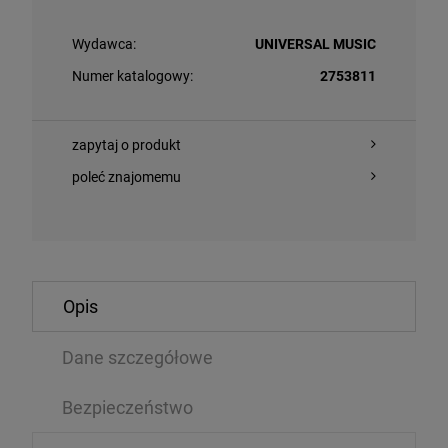
Wydawca:
UNIVERSAL MUSIC
Numer katalogowy:
2753811
zapytaj o produkt
poleć znajomemu
O KOSZYKA
DO KOSZYKA
Opis
- AURORA
ROLLING STON
YELLOW VINYL
Dane szczegółowe
2LP/CD/BLU-
99 zł
339,99 zł
Bezpieczeństwo
79,99 zł