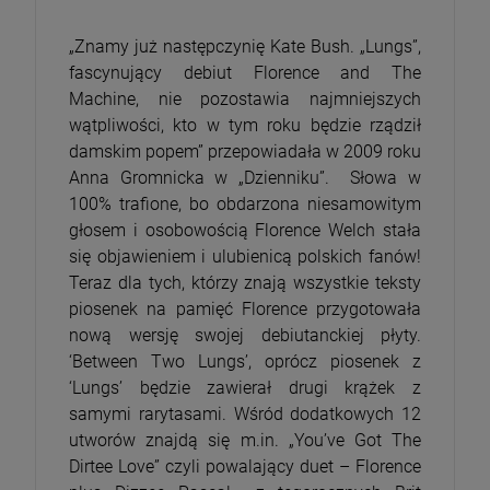
„Znamy już następczynię Kate Bush. „Lungs”,
fascynujący debiut Florence and The
Machine, nie pozostawia najmniejszych
wątpliwości, kto w tym roku będzie rządził
damskim popem” przepowiadała w 2009 roku
Anna Gromnicka w „Dzienniku”. Słowa w
100% trafione, bo obdarzona niesamowitym
głosem i osobowością Florence Welch stała
się objawieniem i ulubienicą polskich fanów!
Teraz dla tych, którzy znają wszystkie teksty
piosenek na pamięć Florence przygotowała
nową wersję swojej debiutanckiej płyty.
‘Between Two Lungs’, oprócz piosenek z
‘Lungs’ będzie zawierał drugi krążek z
samymi rarytasami. Wśród dodatkowych 12
utworów znajdą się m.in. „You’ve Got The
Dirtee Love” czyli powalający duet – Florence