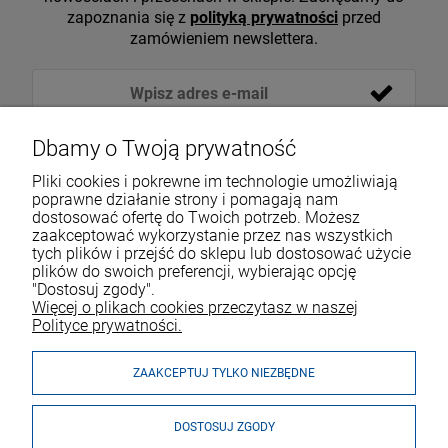
zapoznania się z
polityką prywatności
przed
zamówieniem newslettera.
Dbamy o Twoją prywatność
Pliki cookies i pokrewne im technologie umożliwiają
poprawne działanie strony i pomagają nam
dostosować ofertę do Twoich potrzeb. Możesz
zaakceptować wykorzystanie przez nas wszystkich
tych plików i przejść do sklepu lub dostosować użycie
VOICESHOP.PL
plików do swoich preferencji, wybierając opcję
"Dostosuj zgody".
ZAKUPY
R
O
Z
W
I
Ń
O
B
I
Więcej o plikach cookies przeczytasz w naszej
Polityce prywatności.
MOJE KONTO
ZAAKCEPTUJ TYLKO NIEZBĘDNE
DOSTOSUJ ZGODY