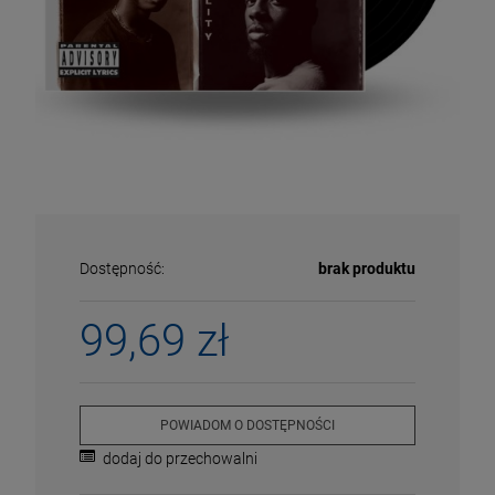
Dostępność:
brak produktu
99,69 zł
ECENA
PRZECENA
5%
-15%
POWIADOM O DOSTĘPNOŚCI
dodaj do przechowalni