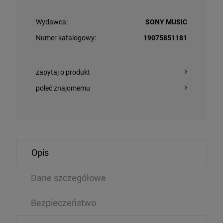
Wydawca:
SONY MUSIC
Numer katalogowy:
19075851181
zapytaj o produkt
poleć znajomemu
O KOSZYKA
DO KOSZYKA
Opis
ING STONES, THE - FOREIGN TONGUES (BOXSET
MAZOLEWSKI, 
OW VINYL)
KOMPOZYCJE 
Dane szczegółowe
/CD/BLU-RAY AUDIO
LP
,99 zł
94,94 zł
Bezpieczeństwo
399,99 zł
1