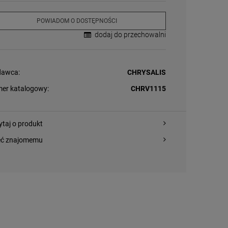
POWIADOM O DOSTĘPNOŚCI
dodaj do przechowalni
awca:
CHRYSALIS
er katalogowy:
CHRV1115
ytaj o produkt
eć znajomemu