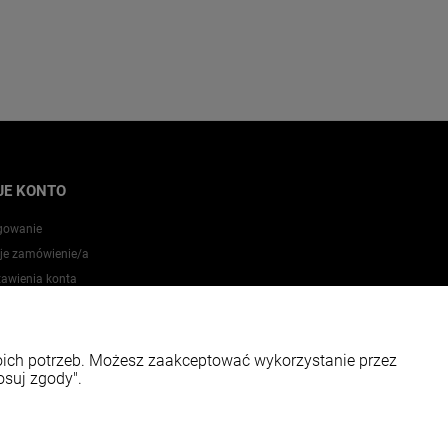
JE KONTO
gowanie
je zamówienie/a
tawienia konta
zechowalnia
woich potrzeb. Możesz zaakceptować wykorzystanie przez
osuj zgody".