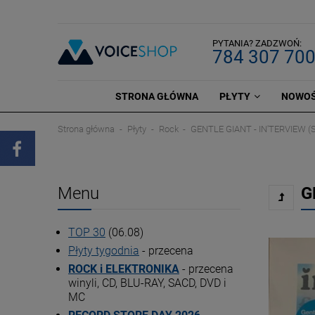
PYTANIA? ZADZWOŃ:
784 307 70
STRONA GŁÓWNA
PŁYTY
NOWOŚ
Strona główna
Płyty
Rock
GENTLE GIANT - IN'TERVIEW 
Menu
G
TOP 30
(06.08)
Płyty tygodnia
- przecena
ROCK i ELEKTRONIKA
- przecena
winyli, CD, BLU-RAY, SACD, DVD i
MC