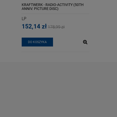
MASTERED
KRAFTWERK - RADIO-ACTIVITY (50TH
MADONNA - CONF
ANNIV. PICTURE DISC)
PINK VINYL)
LP
LP
152,14 zł
107,09 zł
178,99 zł
DO KOSZYKA
DO KOSZYKA