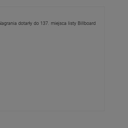
grania dotarły do 137. miejsca listy Billboard
CENA
PRZECENA
5%
-15%