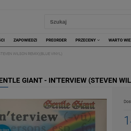
0
CI
ZAPOWIEDZI
PREORDER
PRZECENY
WARTO WIE
(STEVEN WILSON REMIX)(BLUE VINYL)
ENTLE GIANT - IN'TERVIEW (STEVEN WI
Dos
1