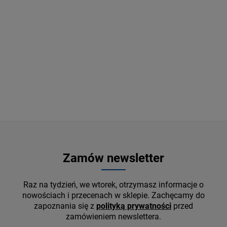
ESSIONS II (BABY
KOZA/ KUBA WIĘCEK - CZŁOWIEK
21 S
ZWANY CISZĄ
STRE
LP
CD
114,74 zł
53,
125,99 zł
134,99 zł
DO KOSZYKA
D
Zamów newsletter
Raz na tydzień, we wtorek, otrzymasz informacje o
nowościach i przecenach w sklepie. Zachęcamy do
zapoznania się z
polityką prywatności
przed
zamówieniem newslettera.