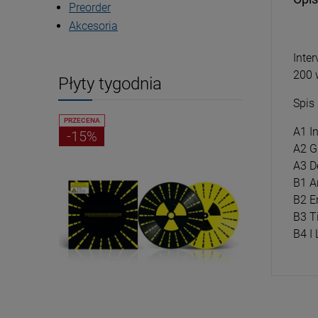
Preorder
Akcesoria
Inte
200 
Płyty tygodnia
Spis
PRZECENA
PRZECENA
A1 I
-15%
-15%
A2 G
A3 D
B1 A
B2 E
B3 T
B4 I