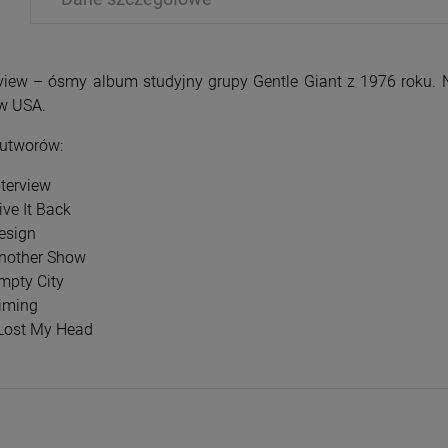
rview – ósmy album studyjny grupy Gentle Giant z 1976 roku. Na
w USA.
 utworów:
PRZECENA
PRZE
nterview
-15%
-1
ive It Back
esign
nother Show
mpty City
iming
 Lost My Head