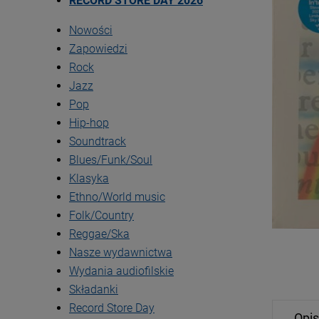
RECORD STORE DAY 2026
Nowości
Zapowiedzi
Rock
Jazz
Pop
Hip-hop
Soundtrack
Blues/Funk/Soul
Klasyka
Ethno/World music
Folk/Country
Reggae/Ska
Nasze wydawnictwa
Wydania audiofilskie
Składanki
Record Store Day
Opis