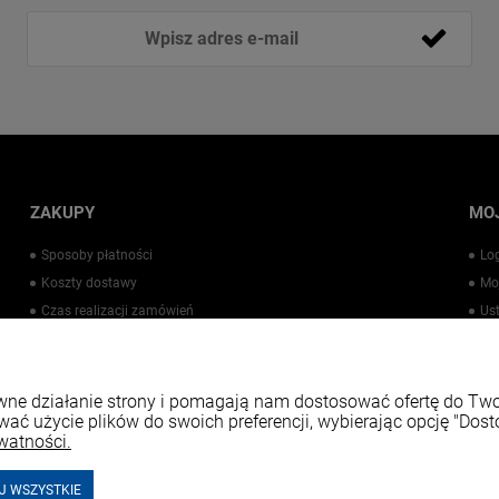
ZAKUPY
MO
Sposoby płatności
Lo
Koszty dostawy
Mo
Czas realizacji zamówień
Us
Warto wiedzieć
Pr
Kontakt
rawne działanie strony i pomagają nam dostosować ofertę do T
wać użycie plików do swoich preferencji, wybierając opcję "Dost
watności.
J WSZYSTKIE