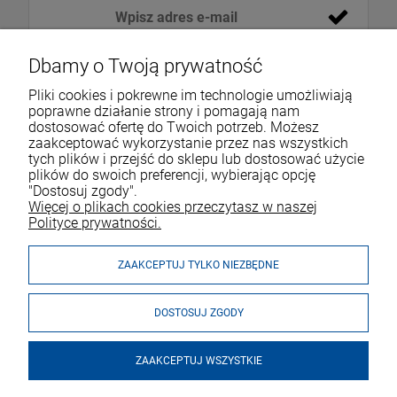
Dbamy o Twoją prywatność
Pliki cookies i pokrewne im technologie umożliwiają
poprawne działanie strony i pomagają nam
dostosować ofertę do Twoich potrzeb. Możesz
zaakceptować wykorzystanie przez nas wszystkich
tych plików i przejść do sklepu lub dostosować użycie
VOICESHOP.PL
plików do swoich preferencji, wybierając opcję
"Dostosuj zgody".
ZAKUPY
R
O
Z
W
I
Ń
O
B
I
Więcej o plikach cookies przeczytasz w naszej
Polityce prywatności.
MOJE KONTO
ZAAKCEPTUJ TYLKO NIEZBĘDNE
DOSTOSUJ ZGODY
ZAAKCEPTUJ WSZYSTKIE