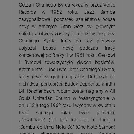
Getza i Charliego Byrda wydany przez Verve
Records w 1962 roku. Jazz Samba
zasygnalizował początek szaleństwa bossa
novy w Ameryce. Stan Getz był głównym
solistą, a utwory zostały zaaranżowane przez
Charliego Byrda, który po raz pierwszy
usłyszał bossa novę podczas trasy
koncertowej po Brazylii w 1961 roku. Getzowi
i Byrdowi towarzyszyło dwóch basistów:
Keter Betts i Joe Byrd, brat Charliego Byrda,
który również grał na gitarze. Dołączyli do
nich dwaj perkusiści: Buddy Deppenschmidt i
Bill Reichenbach. Album został nagrany w All
Souls Unitarian Church w Waszyngtonie w
dniu 13 lutego 1962 roku i wydany w kwietniu
tego samego roku. Dwie piosenki,
„Desafinado” (Off Key lub Out of Tune) i
„Samba de Uma Nota Só” (One Note Samba)