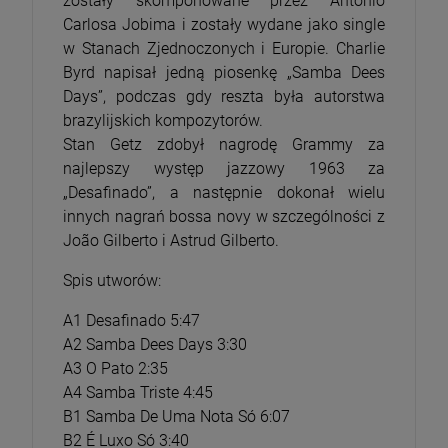
zostały skomponowane przez Antonio
Carlosa Jobima i zostały wydane jako single
w Stanach Zjednoczonych i Europie. Charlie
Byrd napisał jedną piosenkę „Samba Dees
Days”, podczas gdy reszta była autorstwa
brazylijskich kompozytorów.
Stan Getz zdobył nagrodę Grammy za
najlepszy występ jazzowy 1963 za
„Desafinado”, a następnie dokonał wielu
innych nagrań bossa novy w szczególności z
João Gilberto i Astrud Gilberto.
Spis utworów:
A1 Desafinado 5:47
A2 Samba Dees Days 3:30
A3 O Pato 2:35
A4 Samba Triste 4:45
B1 Samba De Uma Nota Só 6:07
B2 É Luxo Só 3:40