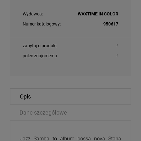
Wydawca:
WAXTIME IN COLOR
Numer katalogowy:
950617
zapytaj o produkt
poleć znajomemu
O KOSZYKA
DO KOSZYKA
Opis
RSON, IAN - WALK INTO LIGHT (THE BRUCE SOORD
MADONNA - CON
 REMIX)
Dane szczegółowe
LP
99 zł
107,09 zł
99,99 zł
Jazz Samba to album bossa nova Stana