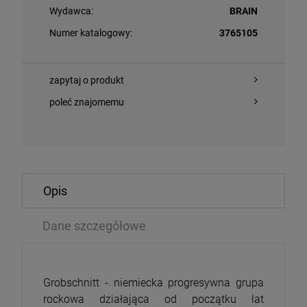
Wydawca:
BRAIN
Numer katalogowy:
3765105
zapytaj o produkt
poleć znajomemu
O KOSZYKA
DO KOSZYKA
Opis
U BORGIR - GRAND SERPENT RISING (DARK GREEN
Dane szczegółowe
ANDERSON, IA
L)
2026 REMIX)
LP
,99 zł
84,99 zł
164,69 zł
9
Grobschnitt - niemiecka progresywna grupa
rockowa działająca od początku lat