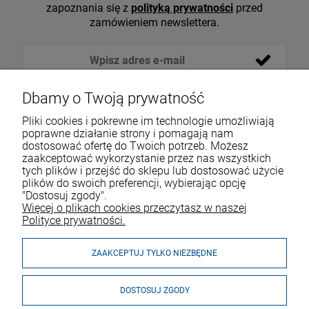
zapoznania się z
polityką prywatności
przed
zamówieniem newslettera.
Dbamy o Twoją prywatność
Pliki cookies i pokrewne im technologie umożliwiają
poprawne działanie strony i pomagają nam
dostosować ofertę do Twoich potrzeb. Możesz
zaakceptować wykorzystanie przez nas wszystkich
tych plików i przejść do sklepu lub dostosować użycie
VOICESHOP.PL
plików do swoich preferencji, wybierając opcję
"Dostosuj zgody".
ZAKUPY
R
O
Z
W
I
Ń
O
B
I
Więcej o plikach cookies przeczytasz w naszej
Polityce prywatności.
MOJE KONTO
ZAAKCEPTUJ TYLKO NIEZBĘDNE
DOSTOSUJ ZGODY