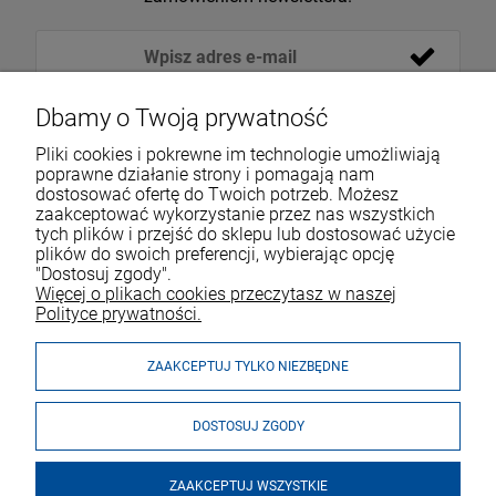
Dbamy o Twoją prywatność
Pliki cookies i pokrewne im technologie umożliwiają
poprawne działanie strony i pomagają nam
dostosować ofertę do Twoich potrzeb. Możesz
zaakceptować wykorzystanie przez nas wszystkich
tych plików i przejść do sklepu lub dostosować użycie
VOICESHOP.PL
plików do swoich preferencji, wybierając opcję
"Dostosuj zgody".
ZAKUPY
R
O
Z
W
I
Ń
O
B
I
Więcej o plikach cookies przeczytasz w naszej
Polityce prywatności.
MOJE KONTO
ZAAKCEPTUJ TYLKO NIEZBĘDNE
DOSTOSUJ ZGODY
ZAAKCEPTUJ WSZYSTKIE