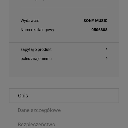
Wydawca:
SONY MUSIC
Numer katalogowy:
0506808
zapytaj o produkt
poleć znajomemu
O KOSZYKA
DO KOSZYKA
ORDER - THE REST OF NEW ORDER (2025 REMASTER)
SOCHACKA, KA
Opis
LP
Dane szczegółowe
,09 zł
143,64 zł
245,99 zł
Bezpieczeństwo