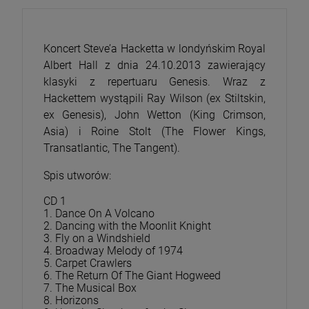
Koncert Steve’a Hacketta w londyńskim Royal
Albert Hall z dnia 24.10.2013 zawierający
klasyki z repertuaru Genesis. Wraz z
Hackettem wystąpili Ray Wilson (ex Stiltskin,
ex Genesis), John Wetton (King Crimson,
Asia) i Roine Stolt (The Flower Kings,
Transatlantic, The Tangent).
Spis utworów:
CD 1
1. Dance On A Volcano
2. Dancing with the Moonlit Knight
3. Fly on a Windshield
4. Broadway Melody of 1974
5. Carpet Crawlers
6. The Return Of The Giant Hogweed
7. The Musical Box
8. Horizons