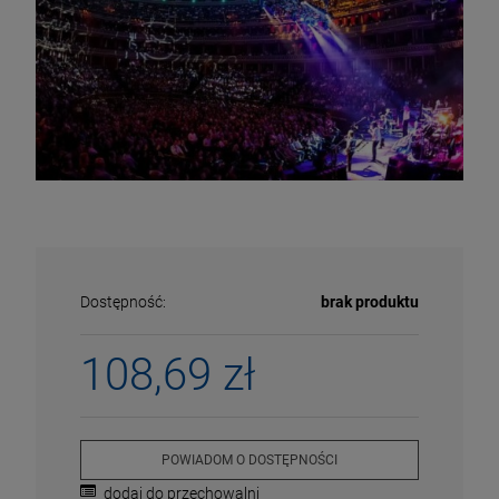
Dostępność:
brak produktu
108,69 zł
ECENA
PRZECENA
5%
-15%
POWIADOM O DOSTĘPNOŚCI
dodaj do przechowalni