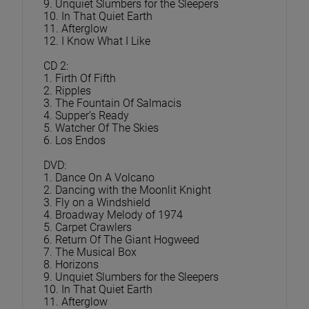
9. Unquiet Slumbers for the Sleepers
10. In That Quiet Earth
11. Afterglow
12. I Know What I Like
CD 2:
1. Firth Of Fifth
2. Ripples
3. The Fountain Of Salmacis
4. Supper’s Ready
5. Watcher Of The Skies
6. Los Endos
DVD:
1. Dance On A Volcano
2. Dancing with the Moonlit Knight
3. Fly on a Windshield
4. Broadway Melody of 1974
5. Carpet Crawlers
6. Return Of The Giant Hogweed
7. The Musical Box
8. Horizons
9. Unquiet Slumbers for the Sleepers
10. In That Quiet Earth
11. Afterglow