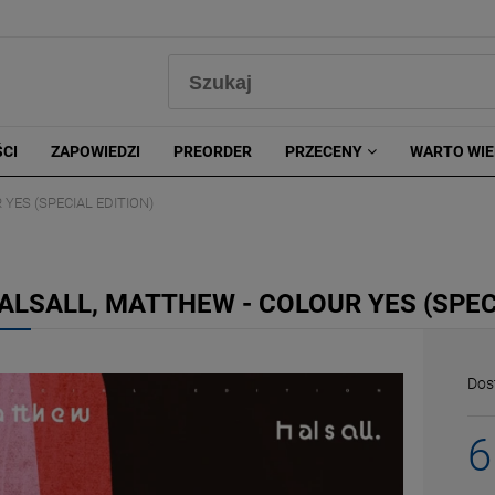
0
CI
ZAPOWIEDZI
PREORDER
PRZECENY
WARTO WIE
YES (SPECIAL EDITION)
ALSALL, MATTHEW - COLOUR YES (SPEC
Dos
6