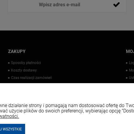
ZAKUPY
MO
Sposoby płatności
Lo
Koszty dostawy
Mo
Czas realizacji zamówień
Us
Warto wiedzieć
Pr
Kontakt
rawne działanie strony i pomagają nam dostosować ofertę do T
wać użycie plików do swoich preferencji, wybierając opcję "Dost
watności.
J WSZYSTKIE