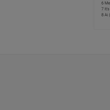
6 Me
7 It'
8 Ai 