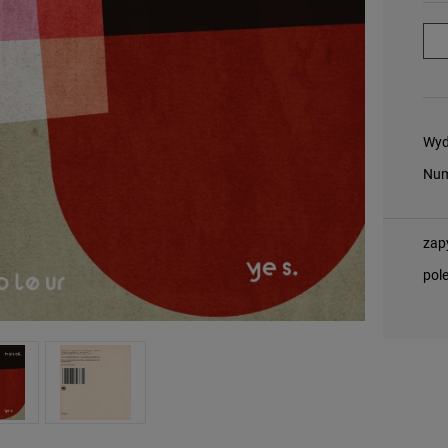
Wyd
Num
zap
pol