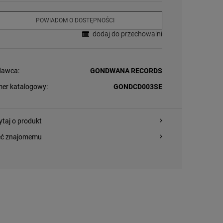
POWIADOM O DOSTĘPNOŚCI
dodaj do przechowalni
awca:
GONDWANA RECORDS
er katalogowy:
GONDCD003SE
ytaj o produkt
eć znajomemu