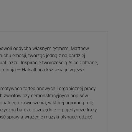
co powoli oddycha własnym rytmem. Matthew
CENA
PRZECENA
 ruchu emocji, tworząc jedną z najbardziej
5%
-15%
al jazzu. Inspiracje twórczością Alice Coltrane,
minują — Halsall przekształca je w język
h motywach fortepianowych i organicznej pracy
nych zwrotów czy demonstracyjnych popisów
jonalnego zawieszenia, w której ogromną rolę
uzyczną bardzo oszczędnie — pojedyncze frazy
ałość sprawia wrażenie muzyki płynącej gdzieś