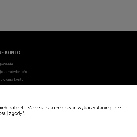
JE KONTO
gowanie
je zamówienie/a
tawienia konta
zechowalnia
woich potrzeb. Możesz zaakceptować wykorzystanie przez
osuj zgody".