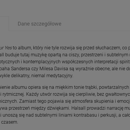
Dane szczegółowe
ur Yes
to album, który nie tyle rozwija się przed słuchaczem, 
PRZECENA
PRZE
all buduje tutaj muzykę opartą na ciszy, przestrzeni i subtelnym
-15%
-1
otycznych i kontemplacyjnych współczesnych interpretacji spiritu
oaha Sandersa czy Milesa Davisa są wyraźnie obecne, ale nie do
wykle delikatny, niemal medytacyjny.
ienie albumu opiera się na miękkim tonie trąbki, powtarzalnyc
ji rytmicznej. Każdy utwór rozwija się cierpliwie, bez gwałtow
nicznych. Zamiast tego pojawia się atmosfera skupienia i emoc
ywa przestrzeń między dźwiękami. Halsall prowadzi narrację m
ki unoszą się nad subtelnymi liniami kontrabasu i perkusji, a c
 czasem.