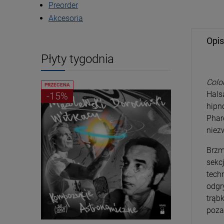
Preorder
Akcesoria
Opis
Płyty tygodnia
Colo
PRZECENA
PRZECENA
Hals
-15%
-15%
hipn
Phar
niez
Brzm
sekc
tech
odgr
trąb
poza