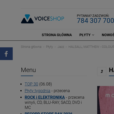
PYTANIA? ZADZWOŃ:
784 307 70
STRONA GŁÓWNA
PŁYTY
NOWOŚ
Strona główna
Płyty
Jazz
HALSALL, MATTHEW - COLOUR 
Menu
H
TOP 30
(06.08)
Płyty tygodnia
- przecena
ROCK i ELEKTRONIKA
- przecena
winyli, CD, BLU-RAY, SACD, DVD i
MC