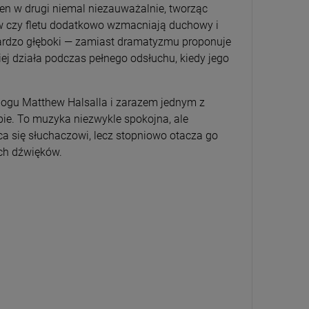
n w drugi niemal niezauważalnie, tworząc
 NOIR - THE DARK WE KEEP (CLEAR
ANDERSON, IAN - WALK INTO LIGH
L)
(THE BRUCE SOORD 2026 REMIX)
ków czy fletu dodatkowo wzmacniają duchowy i
 bardzo głęboki — zamiast dramatyzmu proponuje
LP
iej działa podczas pełnego odsłuchu, kiedy jego
,99 zł
84,99 zł
124,69 zł
99,99 zł
ogu Matthew Halsalla i zarazem jednym z
O KOSZYKA
DO KOSZYKA
pie. To muzyka niezwykle spokojna, ale
ca się słuchaczowi, lecz stopniowo otacza go
ich dźwięków.