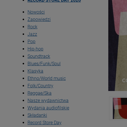
RECORD STORE DAY 2026
Nowości
Zapowiedzi
Rock
Jazz
Pop
Hip-hop
Soundtrack
Blues/Funk/Soul
Klasyka
Ethno/World music
Folk/Country
Reggae/Ska
Nasze wydawnictwa
Wydania audiofilskie
Składanki
Record Store Day