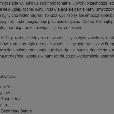
m posiada wyjątkową spójność tonalną. Utwory przechodzą jede
, THE - JEALOUS
REPUBLIKA - 82-85 (WHITE VINYL)
PORT
SINGLE GREEN VINYL)
VINY
enie długiej, nocnej suity. Pojawiające się partie harfy, smycz
esyjny charakter nagrań. To jazz wyciszony, ale emocjonalnie
LP
LP
eksję, zamiast napięcia daje poczucie ukojenia.
Colour Yes
najlep
84,99 zł
105
,99 zł
99,99 zł
lna narracja może rozwijać się bez pośpiechu.
ur Yes
pozostaje jednym z najważniejszych wydawnictw w katal
DO KOSZYKA
D
mów, które pomogły odrodzić współczesny spiritual jazz w Euro
ocześnie pełna emocjonalnego światła — album, który nie narzu
ną atmosferą i zostaje w pamięci długo po wybrzmieniu ostatn
 utworów:
lour Yes
gether
ve Found Joy
dita
e Been Here Before