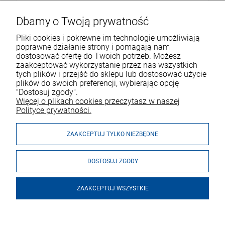
Dbamy o Twoją prywatność
Pliki cookies i pokrewne im technologie umożliwiają
poprawne działanie strony i pomagają nam
dostosować ofertę do Twoich potrzeb. Możesz
zaakceptować wykorzystanie przez nas wszystkich
tych plików i przejść do sklepu lub dostosować użycie
VOICESHOP.PL
plików do swoich preferencji, wybierając opcję
"Dostosuj zgody".
ZAKUPY
R
O
Z
W
I
Ń
O
B
I
Więcej o plikach cookies przeczytasz w naszej
Polityce prywatności.
MOJE KONTO
ZAAKCEPTUJ TYLKO NIEZBĘDNE
DOSTOSUJ ZGODY
ZAAKCEPTUJ WSZYSTKIE
© 2026 voiceshop.pl. Wszelkie prawa zastrzeżone.
Styl graficzny i aplikacje ShopGadget.pl
Sklep internetowy Shoper