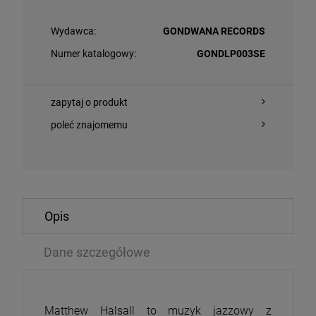
Wydawca:
GONDWANA RECORDS
Numer katalogowy:
GONDLP003SE
zapytaj o produkt
poleć znajomemu
O KOSZYKA
DO KOSZYKA
Opis
ORDER - THE REST OF NEW ORDER (2025 REMASTER)
MADONNA - CO
Dane szczegółowe
CD
,09 zł
45,04 zł
245,99 zł
5
Matthew Halsall to muzyk jazzowy z