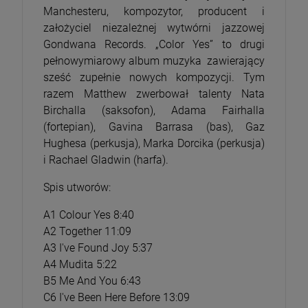
Manchesteru, kompozytor, producent i
założyciel niezależnej wytwórni jazzowej
Gondwana Records. „Color Yes” to drugi
pełnowymiarowy album muzyka zawierający
sześć zupełnie nowych kompozycji. Tym
razem Matthew zwerbował talenty Nata
Birchalla (saksofon), Adama Fairhalla
(fortepian), Gavina Barrasa (bas), Gaz
Hughesa (perkusja), Marka Dorcika (perkusja)
i Rachael Gladwin (harfa).
Spis utworów:
A1 Colour Yes 8:40
A2 Together 11:09
A3 I've Found Joy 5:37
A4 Mudita 5:22
B5 Me And You 6:43
C6 I've Been Here Before 13:09