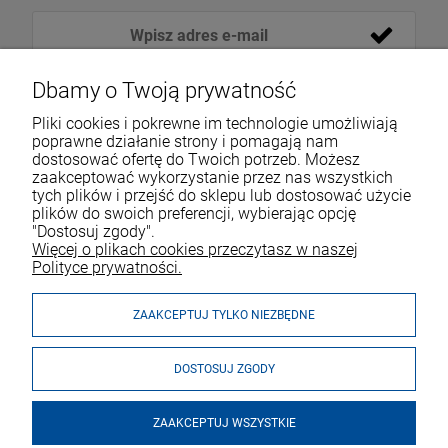
Dbamy o Twoją prywatność
Pliki cookies i pokrewne im technologie umożliwiają
poprawne działanie strony i pomagają nam
dostosować ofertę do Twoich potrzeb. Możesz
zaakceptować wykorzystanie przez nas wszystkich
tych plików i przejść do sklepu lub dostosować użycie
VOICESHOP.PL
plików do swoich preferencji, wybierając opcję
"Dostosuj zgody".
ZAKUPY
R
O
Z
W
I
Ń
O
B
I
Więcej o plikach cookies przeczytasz w naszej
Polityce prywatności.
MOJE KONTO
ZAAKCEPTUJ TYLKO NIEZBĘDNE
DOSTOSUJ ZGODY
ZAAKCEPTUJ WSZYSTKIE