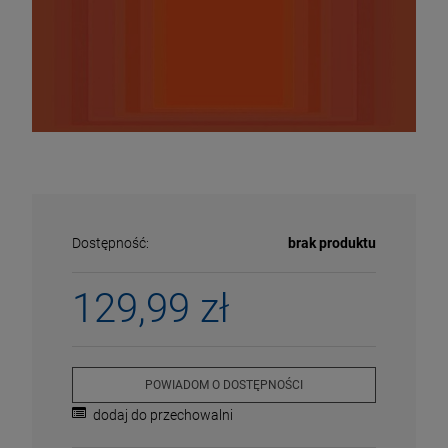
Dostępność:
brak produktu
129,99 zł
ECENA
PRZECENA
5%
-15%
POWIADOM O DOSTĘPNOŚCI
dodaj do przechowalni