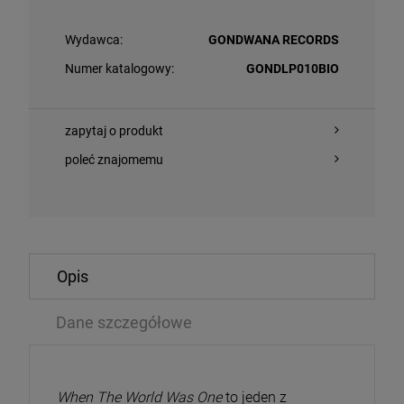
Wydawca:
GONDWANA RECORDS
Numer katalogowy:
GONDLP010BIO
zapytaj o produkt
poleć znajomemu
O KOSZYKA
DO KOSZYKA
Opis
LLICA - RELOAD (REMASTERED 2025 YELLOW VINYL)
NEW ORDER - 
Dane szczegółowe
3LP
,04 zł
209,09 zł
192,99 zł
When The World Was One
to jeden z