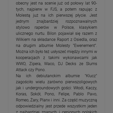
obecny jest na scenie już od połowy lat 90-
tych, najpierw w FJS, a potem rapując z
Molestą już na ich pierwszej płycie. Jest
jednym znajbardziej rozpoznawalnych
stylowo raperów w Polsce, klasykiem
ulicznego nurtu. Bilon pojawiał się razem z
Wilkiem na składance Raport z Osiedla, oraz
na drugim albumie Molesty "Ewenement".
Można ich było też usłyszeć między innymi w
kooperacjach z takimi wykonawcami jak
WWO, Zipera, Waco, DJ Decks ze Slums
Attack czy Pono.
Na ich debiutanckim albumie "Klucz"
zagościło wielu zarówno pierwszoligowych
jak i undergroundowych gości: Włodi, Kaczy,
Koras, Sokół, Pono, Felipe, Pablo Pavo,
Romeo, Żary, Planx i inni. Za część muzyczną
odpowiedzialny jest przede wszystkim jeden
z najbardziej znanych i cenionych polskich