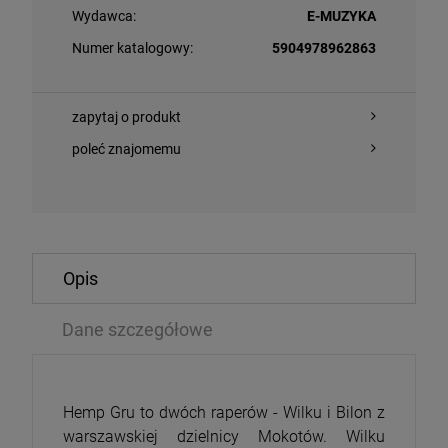
Wydawca:
E-MUZYKA
Numer katalogowy:
5904978962863
zapytaj o produkt
poleć znajomemu
O KOSZYKA
DO KOSZYKA
Opis
RO TULL - UNDER WRAPS (THE BRUCE SOORD 2026
Dane szczegółowe
MADONNA - CO
X)
CD
49 zł
45,04 zł
114,69 zł
5
Hemp Gru to dwóch raperów - Wilku i Bilon z
warszawskiej dzielnicy Mokotów. Wilku