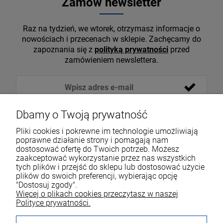
Zamów newsletter
Raz na tydzień, we wtorek, otrzymasz informacje o
nowościach i przecenach w sklepie. Zachęcamy do
zapoznania się z
polityką prywatności
przed
zamówieniem newslettera.
Dbamy o Twoją prywatność
Pliki cookies i pokrewne im technologie umożliwiają
poprawne działanie strony i pomagają nam
dostosować ofertę do Twoich potrzeb. Możesz
zaakceptować wykorzystanie przez nas wszystkich
tych plików i przejść do sklepu lub dostosować użycie
VOICESHOP.PL
plików do swoich preferencji, wybierając opcję
"Dostosuj zgody".
ZAKUPY
R
O
Z
W
I
Ń
O
B
I
Więcej o plikach cookies przeczytasz w naszej
Polityce prywatności.
MOJE KONTO