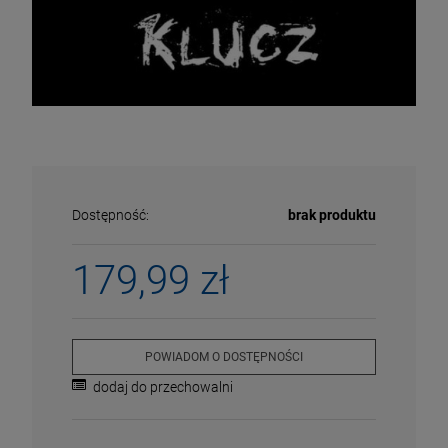
Dostępność:
brak produktu
179,99 zł
ECENA
PRZECENA
POWIADOM O DOSTĘPNOŚCI
5%
-15%
dodaj do przechowalni