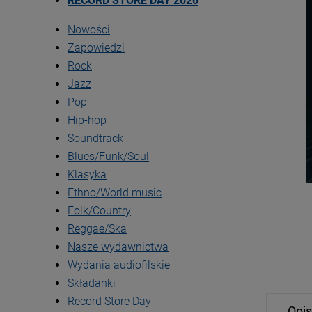
RECORD STORE DAY 2026
Nowości
Zapowiedzi
Rock
Jazz
Pop
Hip-hop
Soundtrack
Blues/Funk/Soul
Klasyka
Ethno/World music
Folk/Country
Reggae/Ska
Nasze wydawnictwa
Wydania audiofilskie
Składanki
Record Store Day
Opis