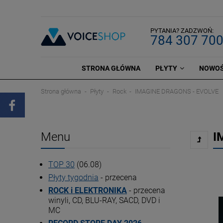
PYTANIA? ZADZWOŃ:
784 307 70
STRONA GŁÓWNA
PŁYTY
NOWOŚ
Strona główna
Płyty
Rock
IMAGINE DRAGONS - EVOLVE
Menu
I
TOP 30
(06.08)
Płyty tygodnia
- przecena
ROCK i ELEKTRONIKA
- przecena
winyli, CD, BLU-RAY, SACD, DVD i
MC