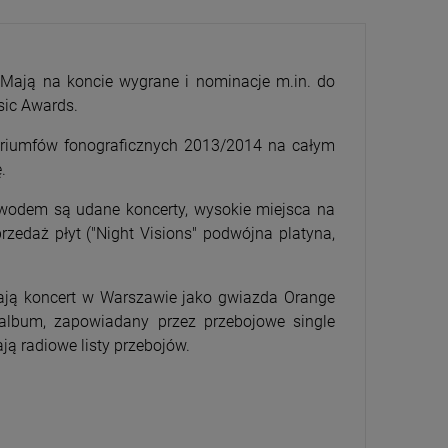
 Mają na koncie wygrane i nominacje m.in. do
sic Awards.
 triumfów fonograficznych 2013/2014 na całym
.
CENA
PRZECENA
5%
-15%
owodem są udane koncerty, wysokie miejsca na
rzedaż płyt ("Night Visions" podwójna platyna,
rają koncert w Warszawie jako gwiazda Orange
 album, zapowiadany przez przebojowe single
ją radiowe listy przebojów.