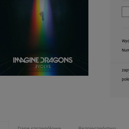
Wyd
Num
zap
pol
Dane szczegółowe
Bezpieczeństwo