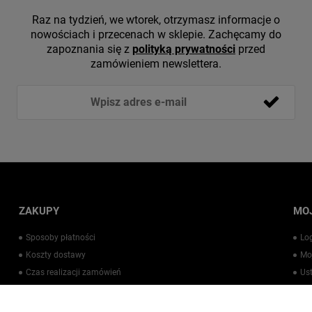
Raz na tydzień, we wtorek, otrzymasz informacje o
nowościach i przecenach w sklepie. Zachęcamy do
zapoznania się z
polityką prywatności
przed
zamówieniem newslettera.
ZAKUPY
MO
Sposoby płatności
Lo
Koszty dostawy
Mo
Czas realizacji zamówień
Us
Warto wiedzieć
Pr
Kontakt