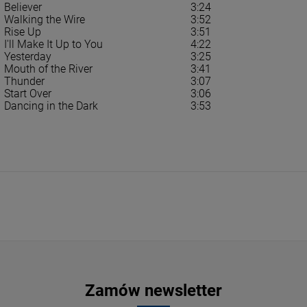
Believer
3:24
FESSIONS II (PREMIUM
MADONNA - CONFESSIONS II (BABY
SOCH
Walking the Wire
3:52
S TRACKS)
PINK VINYL)
Rise Up
3:51
I'll Make It Up to You
4:22
LP
LP
Yesterday
3:25
107,09 zł
143
Mouth of the River
3:41
4,99 zł
125,99 zł
Thunder
3:07
Start Over
3:06
Dancing in the Dark
3:53
DO KOSZYKA
D
Zamów newsletter