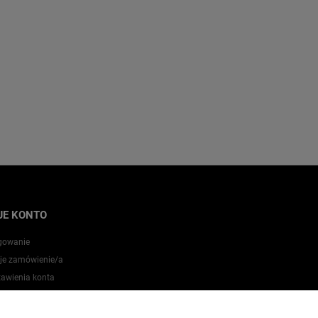
JE KONTO
gowanie
je zamówienie/a
tawienia konta
zechowalnia