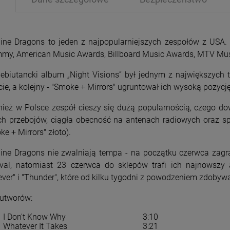
ine Dragons to jeden z najpopularniejszych zespołów z USA.
my, American Music Awards, Billboard Music Awards, MTV Mu
debiutancki album „Night Visions” był jednym z największych
cie, a kolejny - "Smoke + Mirrors" ugruntował ich wysoką pozycję
PRZECENA
PRZE
-15%
-1
ież w Polsce zespół cieszy się dużą popularnością, czego d
ach przebojów, ciągła obecność na antenach radiowych oraz sp
e + Mirrors" złoto).
ine Dragons nie zwalniają tempa - na początku czerwca zag
ival, natomiast 23 czerwca do sklepów trafi ich najnowszy
iever" i "Thunder", które od kilku tygodni z powodzeniem zdobywa
 utworów:
I Don't Know Why
3:10
Whatever It Takes
3:21