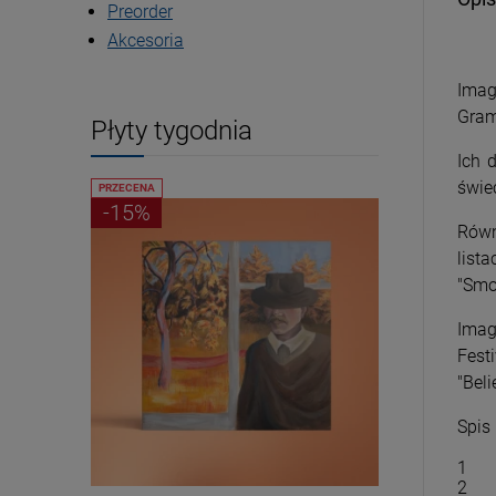
Preorder
Akcesoria
Imag
Gram
Płyty tygodnia
Ich 
świe
PRZECENA
PRZECENA
-15%
-15%
Równ
list
"Smok
Imag
Fest
"Bel
Spis
1
2