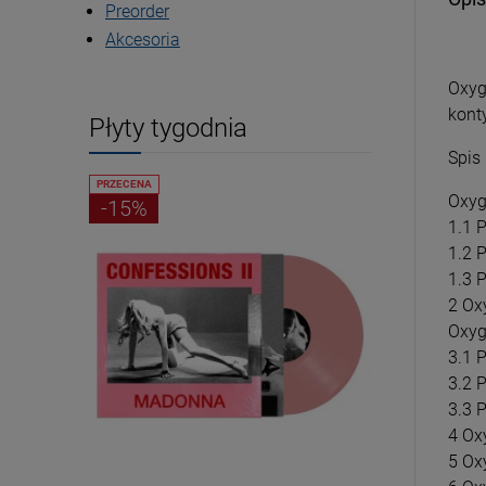
Preorder
Akcesoria
Oxyg
kont
Płyty tygodnia
Spis
PRZECENA
PRZECENA
Oxyg
-15%
-15%
1.1 P
1.2 P
1.3 P
2 Ox
Oxyg
3.1 P
3.2 P
3.3 P
4 Ox
5 Ox