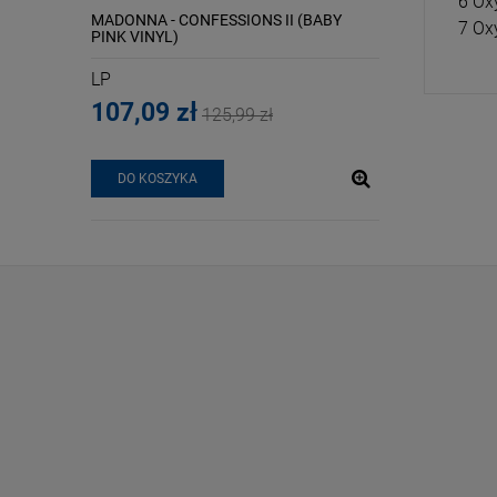
6 Ox
ATOM GOES
MADONNA - CONFESSIONS II (BABY
MAZOLEWSKI, W
7 Ox
91)
PINK VINYL)
DOROCIŃSKI - 
ASTRONOMICZ
LP
LP
107,09 zł
94,94 zł
125,99 zł
11
DO KOSZYKA
DO KOSZYKA