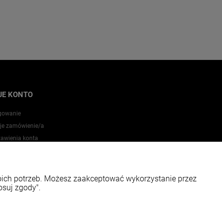
JE KONTO
gowanie
je zamówienie/a
tawienia konta
zechowalnia
woich potrzeb. Możesz zaakceptować wykorzystanie przez
osuj zgody".