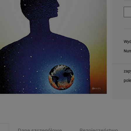
Wyd
Num
zap
pol
Dane szczegółowe
Bezpieczeństwo