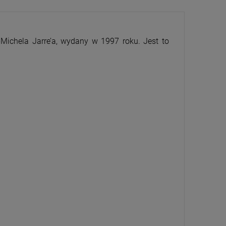
Michela Jarre’a, wydany w 1997 roku. Jest to
CENA
PRZECENA
5%
-15%