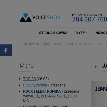
PYTANIA? ZADZWOŃ:
784 307 70
STRONA GŁÓWNA
PŁYTY
NOWOŚ
Strona główna
Płyty
Rock
JARRE, JEAN-MICHEL - OXYGE
Menu
J
TOP 30
(06.08)
Płyty tygodnia
- przecena
ROCK i ELEKTRONIKA
- przecena
winyli, CD, BLU-RAY, SACD, DVD i
MC