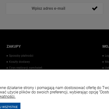
ZAKUPY
MO
Sposoby płatności
Lo
Koszty dostawy
Mo
Czas realizacji zamówień
Us
Warto wiedzieć
Pr
Kontakt
rawne działanie strony i pomagają nam dostosować ofertę do T
wać użycie plików do swoich preferencji, wybierając opcję "Dost
watności.
J WSZYSTKIE