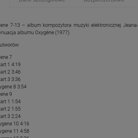
ene 7-13 – album kompozytora muzyki elektronicznej Jeana-
ynuacja albumu Oxygène (1977).
 utworów:
PRZECENA
PRZE
ene 7
-15%
-1
art 1 4:19
art 2 3:46
art 3 3:36
ygene 8 3:54
ene 9
art 1 1:54
art 2 1:55
art 3 2:24
ygene 10 4:16
ygene 11 4:58