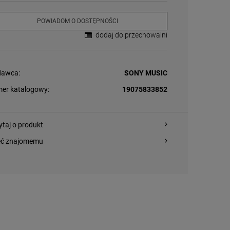
POWIADOM O DOSTĘPNOŚCI
dodaj do przechowalni
awca:
SONY MUSIC
er katalogowy:
19075833852
ytaj o produkt
eć znajomemu