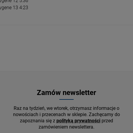
ygene 12 5:36
OJTEK/ MARCIN
MADONNA - CONFESSIONS II (PREMIUM
JETH
ygene 13 4:23
WITKACY. KOMPOZYCJE
EDITION +BONUS TRACKS)
BRUC
NE
CD
LP
97,74 zł
97,
1,69 zł
114,99 zł
DO KOSZYKA
D
Zamów newsletter
Raz na tydzień, we wtorek, otrzymasz informacje o
nowościach i przecenach w sklepie. Zachęcamy do
zapoznania się z
polityką prywatności
przed
zamówieniem newslettera.