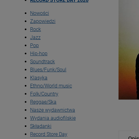
RECORD STORE DAY 2026
Nowości
Zapowiedzi
Rock
Jazz
Pop
Hip-hop
Soundtrack
Blues/Funk/Soul
Klasyka
Ethno/World music
Folk/Country
Reggae/Ska
Nasze wydawnictwa
Wydania audiofilskie
Składanki
Record Store Day
Opis