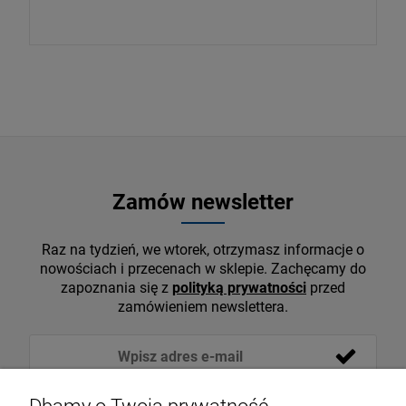
Zamów newsletter
Raz na tydzień, we wtorek, otrzymasz informacje o
nowościach i przecenach w sklepie. Zachęcamy do
zapoznania się z
polityką prywatności
przed
zamówieniem newslettera.