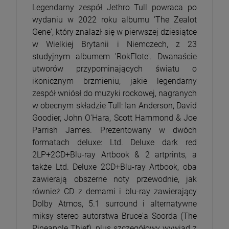
Legendarny zespół Jethro Tull powraca po
wydaniu w 2022 roku albumu 'The Zealot
Gene', który znalazł się w pierwszej dziesiątce
w Wielkiej Brytanii i Niemczech, z 23
studyjnym albumem 'RokFlote'. Dwanaście
utworów przypominających światu o
ikonicznym brzmieniu, jakie legendarny
zespół wniósł do muzyki rockowej, nagranych
w obecnym składzie Tull: Ian Anderson, David
Goodier, John O'Hara, Scott Hammond & Joe
Parrish James. Prezentowany w dwóch
formatach deluxe: Ltd. Deluxe dark red
2LP+2CD+Blu-ray Artbook & 2 artprints, a
także Ltd. Deluxe 2CD+Blu-ray Artbook, oba
zawierają obszerne noty przewodnie, jak
również CD z demami i blu-ray zawierający
Dolby Atmos, 5.1 surround i alternatywne
miksy stereo autorstwa Bruce'a Soorda (The
Pineapple Thief), plus szczegółowy wywiad z