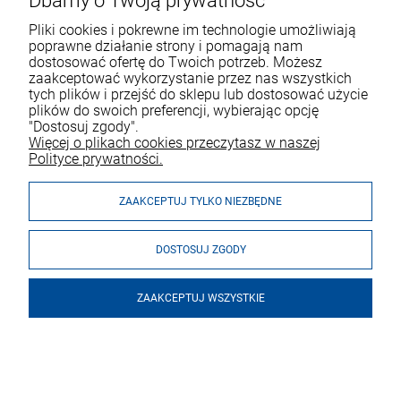
Dbamy o Twoją prywatność
Pliki cookies i pokrewne im technologie umożliwiają
poprawne działanie strony i pomagają nam
dostosować ofertę do Twoich potrzeb. Możesz
zaakceptować wykorzystanie przez nas wszystkich
tych plików i przejść do sklepu lub dostosować użycie
VOICESHOP.PL
plików do swoich preferencji, wybierając opcję
"Dostosuj zgody".
ZAKUPY
R
O
Z
W
I
Ń
O
B
I
Więcej o plikach cookies przeczytasz w naszej
Polityce prywatności.
MOJE KONTO
ZAAKCEPTUJ TYLKO NIEZBĘDNE
DOSTOSUJ ZGODY
ZAAKCEPTUJ WSZYSTKIE
© 2026 voiceshop.pl. Wszelkie prawa zastrzeżone.
Styl graficzny i aplikacje ShopGadget.pl
Sklep internetowy Shoper
Premium