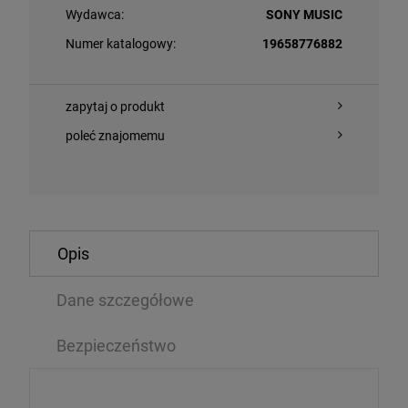
Wydawca:
SONY MUSIC
Numer katalogowy:
19658776882
zapytaj o produkt
poleć znajomemu
O KOSZYKA
DO KOSZYKA
Opis
- AURORA
Dane szczegółowe
ATOM STRING 
VOL. 91)
Bezpieczeństwo
SACD
99 zł
51,84 zł
79,99 zł
6