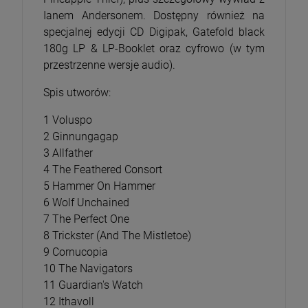
Ianem Andersonem. Dostępny również na
specjalnej edycji CD Digipak, Gatefold black
180g LP & LP-Booklet oraz cyfrowo (w tym
przestrzenne wersje audio).
Spis utworów:
1 Voluspo
2 Ginnungagap
3 Allfather
4 The Feathered Consort
5 Hammer On Hammer
6 Wolf Unchained
7 The Perfect One
8 Trickster (And The Mistletoe)
9 Cornucopia
10 The Navigators
11 Guardian's Watch
12 Ithavoll