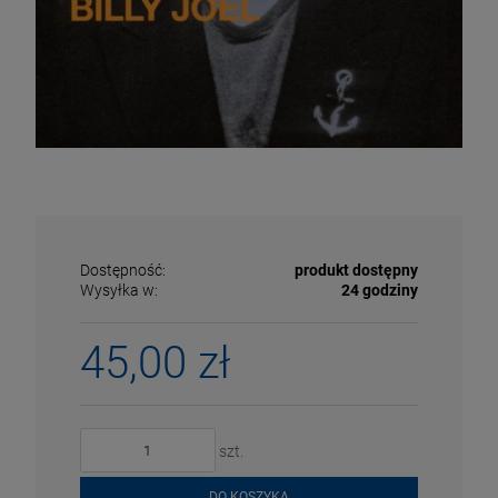
Dostępność:
produkt dostępny
Wysyłka w:
24 godziny
45,00 zł
ECENA
PRZECENA
5%
-15%
szt.
DO KOSZYKA