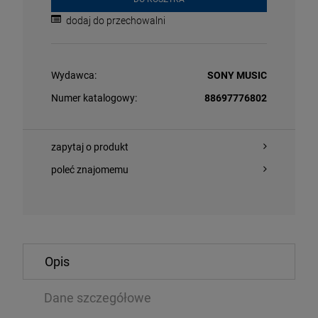
dodaj do przechowalni
Wydawca:
SONY MUSIC
Numer katalogowy:
88697776802
O KOSZYKA
DO KOSZYKA
zapytaj o produkt
poleć znajomemu
/ KUBA WIĘCEK - CZŁOWIEK ZWANY CISZĄ
ANDERSON, IA
2026 REMIX)
Opis
LP
,74 zł
84,99 zł
134,99 zł
9
Dane szczegółowe