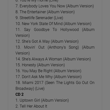
6. You're My Home (Live)
7. Everybody Loves You Now (Album Version)
8. The Entertainer (Album Version)
9. Streetlife Serenader (Live)
10. New York State Of Mind (Album Version)
11. Say Goodbye To Hollywood (Album
Version)
12. She's Got A Way (Album Version)
13. Movin' Out (Anthony's Song) (Album
Version)
14. She's Always A Woman (Album Version)
15. Honesty (Album Version)
16. You May Be Right (Album Version)
17. Don't Ask Me Why (Album Version)
18. Miami 2017 (Seen The Lights Go Out On
Broadway) (Live)
CD 2
1. Uptown Girl (Album Version)
2. Tell Her About It