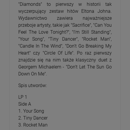
"Diamonds" to pierwszy w historii tak
wyczerpujący zestaw hitów Eltona Johna.
Wydawnictwo zawiera najważniejsze
przeboje artysty, takie jak "Sacrifice", "Can You
Feel The Love Tonight?", "I’m Still Standing",
"Your Song", "Tiny Dancer", "Rocket Man",
"Candle In The Wind", "Don’t Go Breaking My
Heart" czy "Circle Of Life". Po raz pierwszy
znajdzie się na nim także klasyczny duet z
Georgem Michaelem - "Don’t Let The Sun Go
Down On Me".
Spis utworów:
LP 1
Side A
1. Your Song
2. Tiny Dancer
3. Rocket Man