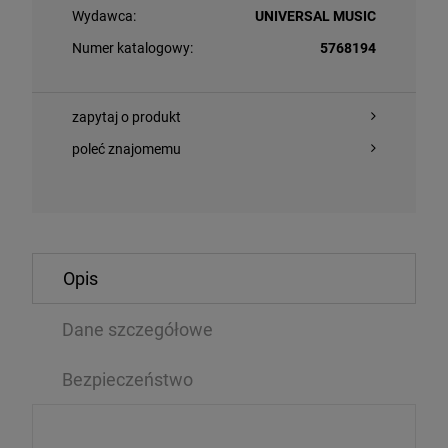
Wydawca:
UNIVERSAL MUSIC
Numer katalogowy:
5768194
zapytaj o produkt
poleć znajomemu
O KOSZYKA
DO KOSZYKA
Opis
YŃSKI, ANDRZEJ - WIELKI SZU - EDYCJA 2024
CHŁOPCY Z PL
ATTER VINYL LIMITED EDITION)
Dane szczegółowe
CD
,99 zł
12,74 zł
119,99 zł
1
Bezpieczeństwo