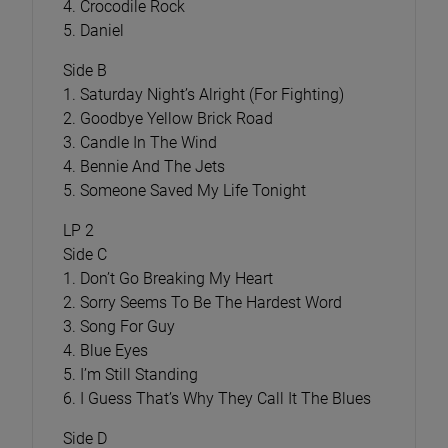
4. Crocodile Rock
5. Daniel
Side B
1. Saturday Night’s Alright (For Fighting)
2. Goodbye Yellow Brick Road
3. Candle In The Wind
4. Bennie And The Jets
5. Someone Saved My Life Tonight
LP 2
Side C
1. Don’t Go Breaking My Heart
2. Sorry Seems To Be The Hardest Word
3. Song For Guy
4. Blue Eyes
5. I’m Still Standing
6. I Guess That’s Why They Call It The Blues
Side D