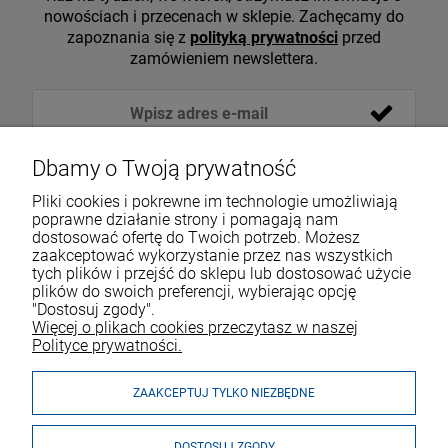
nowościach i przecenach w sklepie. Zachęcamy do
zapoznania się z
polityką prywatności
przed
zamówieniem newslettera.
Dbamy o Twoją prywatność
Pliki cookies i pokrewne im technologie umożliwiają
poprawne działanie strony i pomagają nam
dostosować ofertę do Twoich potrzeb. Możesz
zaakceptować wykorzystanie przez nas wszystkich
tych plików i przejść do sklepu lub dostosować użycie
VOICESHOP.PL
plików do swoich preferencji, wybierając opcję
"Dostosuj zgody".
ZAKUPY
R
O
Z
W
I
Ń
O
B
I
Więcej o plikach cookies przeczytasz w naszej
Polityce prywatności.
MOJE KONTO
ZAAKCEPTUJ TYLKO NIEZBĘDNE
DOSTOSUJ ZGODY