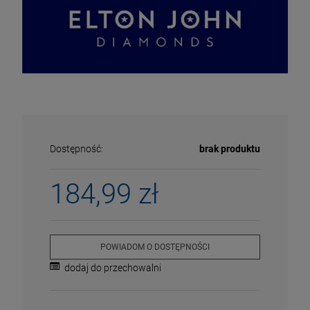
Dostępność:
brak produktu
184,99 zł
ECENA
PRZECENA
5%
-15%
POWIADOM O DOSTĘPNOŚCI
dodaj do przechowalni