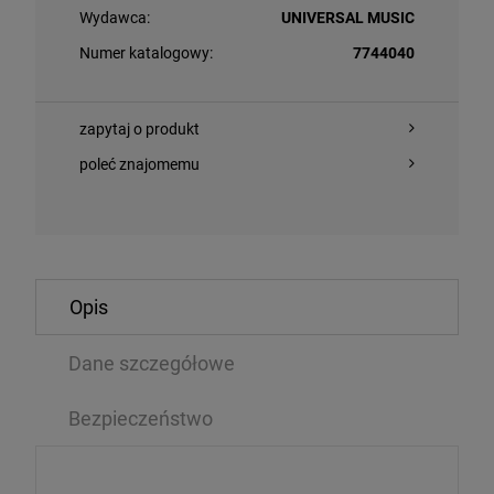
Wydawca:
UNIVERSAL MUSIC
Numer katalogowy:
7744040
zapytaj o produkt
poleć znajomemu
O KOSZYKA
DO KOSZYKA
Opis
- AURORA
Dane szczegółowe
BOWIE, DAVID 
Bezpieczeństwo
CD
99 zł
62,89 zł
79,99 zł
7