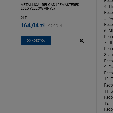
Reco
OWIEK
METALLICA - RELOAD (REMASTERED
RODRIGO, OLIVI
4. T
2025 YELLOW VINYL)
SAD FOR A GIRL 
Reco
SNOW’ WHITE VI
2LP
LP
5. I’
Reco
164,04 zł
132,59 zł
192,99 zł
6. A
Recor
POWIADOM O
DO KOSZYKA
7. I
DOSTĘPNOŚCI
Reco
8. J
Reco
9. F
Reco
10. 
Reco
11. 
Reco
12. 
Reco