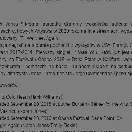
h Jones 9-krotna laureatka Grammy, wokalistka, autorka t
isach cyfrowych Artystka w 2020 roku na live streamach, wyda
tułowany "Til We Meet Again".
kcja nagrań na albumie pochodzi z występów w USA, Francji, Wł
PRZECENA
PRZE
tach 2017-2019. Pierwszy singiel "It Was You", który już jes
-15%
-1
any na Festiwalu Ohana 2018 w Dana Point w Kalifornii ws
stopherem Thomasem na basie i Brianem Bladem na perkusji.
y, gitarzysta Jesse Harris, flecista Jorge Continentino i perkus
 utworów:
old, Cold Heart (Hank Williams)
rded September 20, 2018 at Luther Burbank Center for the Arts,
t Was You (Norah Jones)
rded September 28, 2018 at Ohana Festival, Dana Point, CA
egin Again (Norah Jones/Emily Fiskio)