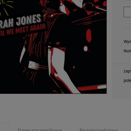
Wyd
Num
zap
pol
Dane szczegółowe
Bezpieczeństwo