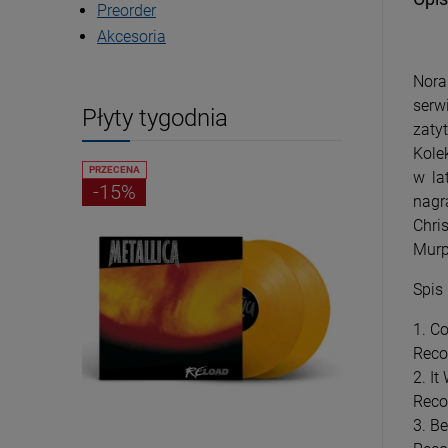
Preorder
Akcesoria
Nora
serw
Płyty tygodnia
zaty
Kole
PRZECENA
PRZECENA
w la
-15%
-15%
nagr
Chri
Murph
Spis
1. C
Reco
2. I
Reco
3. B