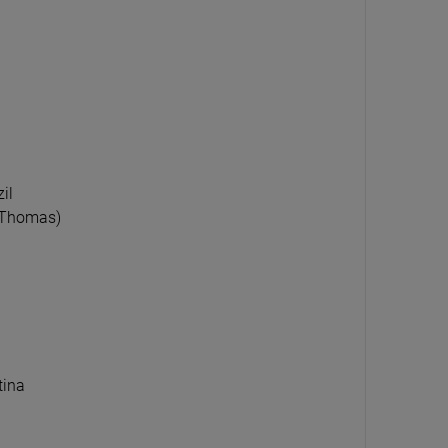
LEWSKI, WOJTEK/ MARCIN
BOWIE, DAVID - BLACKSTAR (2026
CIŃSKI - WITKACY. KOMPOZYCJE
REISSUE)
RONOMICZNE
CD
94 zł
62,89 zł
111,69 zł
73,99 zł
O KOSZYKA
DO KOSZYKA
il
r Thomas)
tina