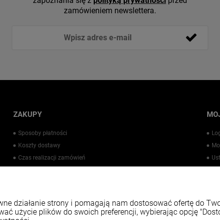
zapoznania się z
polityką prywatności
przed
zamówieniem newslettera.
ZAKUPY
MO
Sposoby płatności
Lo
Koszty dostawy
Mo
Czas realizacji zamówień
Us
Warto wiedzieć
Pr
Kontakt
rawne działanie strony i pomagają nam dostosować ofertę do T
wać użycie plików do swoich preferencji, wybierając opcję "Dost