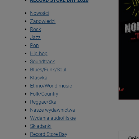
RECORD STORE DAY 2026
Nowości
Zapowiedzi
Rock
Jazz
Pop
Hip-hop
Soundtrack
Blues/Funk/Soul
Klasyka
Ethno/World music
Folk/Country
Reggae/Ska
Nasze wydawnictwa
Wydania audiofilskie
Składanki
Record Store Day
Opis