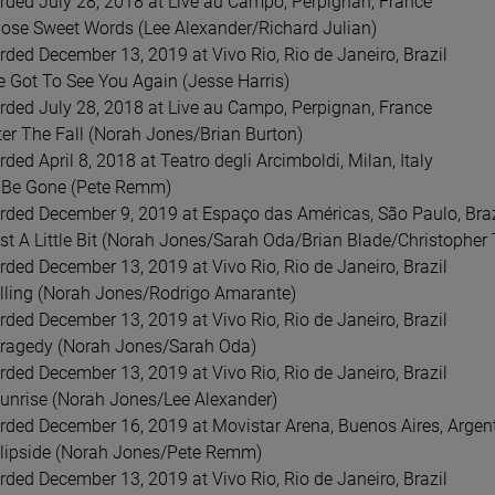
rded July 28, 2018 at Live au Campo, Perpignan, France
A - YOU SEEM PRETTY
GRANDE, ARIANA - PETAL (PEARLY
MAZO
hose Sweet Words (Lee Alexander/Richard Julian)
SO IN LOVE (‘HOPE LIKE
WHITE VINYL)
DORO
rded December 13, 2019 at Vivo Rio, Rio de Janeiro, Brazil
NYL)
AST
LP
LP
ve Got To See You Again (Jesse Harris)
rded July 28, 2018 at Live au Campo, Perpignan, France
124,09 zł
94,
155,99 zł
145,99 zł
fter The Fall (Norah Jones/Brian Burton)
ded April 8, 2018 at Teatro degli Arcimboldi, Milan, Italy
POWIADOM O
D
’ll Be Gone (Pete Remm)
DOSTĘPNOŚCI
rded December 9, 2019 at Espaço das Américas, São Paulo, Braz
ust A Little Bit (Norah Jones/Sarah Oda/Brian Blade/Christophe
rded December 13, 2019 at Vivo Rio, Rio de Janeiro, Brazil
alling (Norah Jones/Rodrigo Amarante)
rded December 13, 2019 at Vivo Rio, Rio de Janeiro, Brazil
Tragedy (Norah Jones/Sarah Oda)
rded December 13, 2019 at Vivo Rio, Rio de Janeiro, Brazil
Sunrise (Norah Jones/Lee Alexander)
rded December 16, 2019 at Movistar Arena, Buenos Aires, Argen
Flipside (Norah Jones/Pete Remm)
rded December 13, 2019 at Vivo Rio, Rio de Janeiro, Brazil