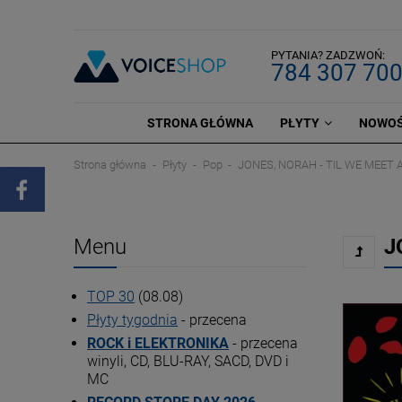
PYTANIA? ZADZWOŃ:
784 307 70
STRONA GŁÓWNA
PŁYTY
NOWOŚ
Strona główna
Płyty
Pop
JONES, NORAH - TIL WE MEET A
Menu
J
TOP 30
(08.08)
Płyty tygodnia
- przecena
ROCK i ELEKTRONIKA
- przecena
winyli, CD, BLU-RAY, SACD, DVD i
MC