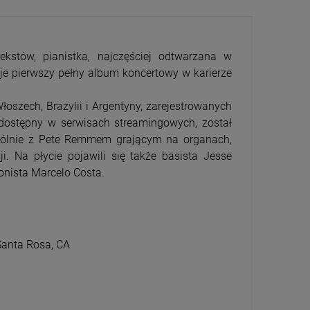
ekstów, pianistka, najczęściej odtwarzana w
je pierwszy pełny album koncertowy w karierze
oszech, Brazylii i Argentyny, zarejestrowanych
CENA
PRZECENA
t dostępny w serwisach streamingowych, został
5%
-15%
pólnie z Pete Remmem grającym na organach,
 Na płycie pojawili się także basista Jesse
jonista Marcelo Costa.
 Santa Rosa, CA