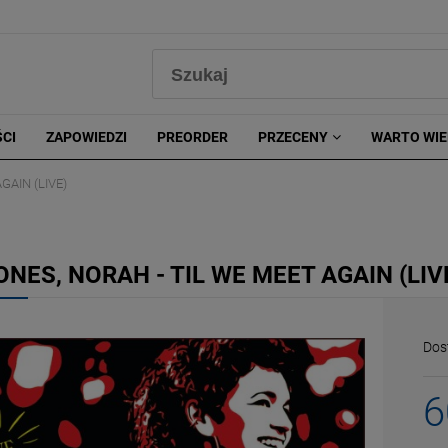
0
CI
ZAPOWIEDZI
PREORDER
PRZECENY
WARTO WIE
GAIN (LIVE)
ONES, NORAH - TIL WE MEET AGAIN (LIV
Dos
6