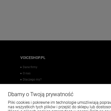
VOICESHOP.PL
Dane firmy
O nas
Dlaczego my?
Regulamin sklepu
Polityka prywatności
Dbamy o Twoją prywatność
Blog
Pliki cookies i pokrewne im technologie umożliwiają pop
nas wszystkich tych plików i przejść do sklepu lub dostoso