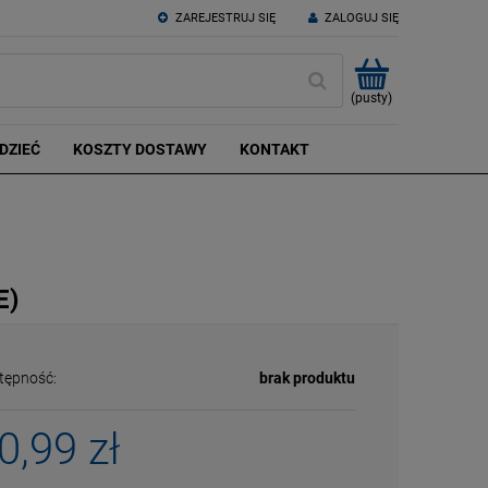
ZAREJESTRUJ SIĘ
ZALOGUJ SIĘ
(pusty)
DZIEĆ
KOSZTY DOSTAWY
KONTAKT
E)
tępność:
brak produktu
0,99 zł