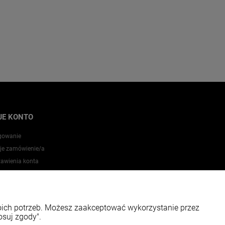
JE KONTO
gowanie
je zamówienie/a
tawienia konta
zechowalnia
woich potrzeb. Możesz zaakceptować wykorzystanie przez
osuj zgody".