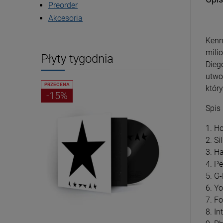
Preorder
Akcesoria
Kenn
mili
Płyty tygodnia
Dieg
utwo
PRZECENA
PRZECENA
któr
-15%
-15%
Spis
1. H
2. Si
3. H
4. Pe
5. G-
6. Yo
7. Fo
8. I