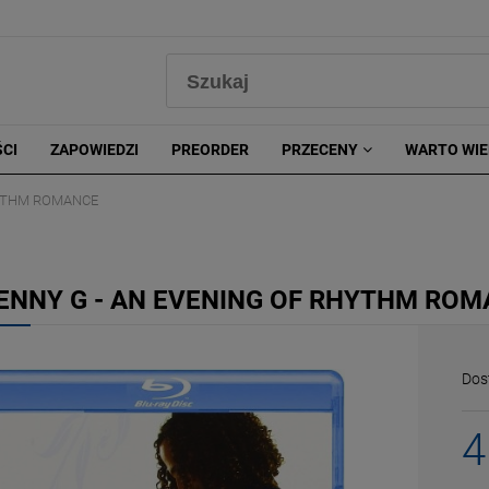
0
CI
ZAPOWIEDZI
PREORDER
PRZECENY
WARTO WIE
HYTHM ROMANCE
ENNY G - AN EVENING OF RHYTHM RO
Dos
4