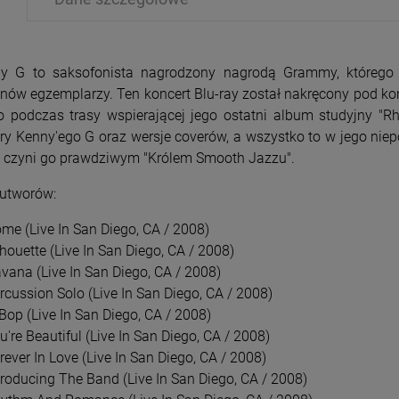
y G to saksofonista nagrodzony nagrodą Grammy, którego 
onów egzemplarzy. Ten koncert Blu-ray został nakręcony pod 
o podczas trasy wspierającej jego ostatni album studyjny "
ry Kenny'ego G oraz wersje coverów, a wszystko to w jego nie
PRZECENA
PRZE
y czyni go prawdziwym "Królem Smooth Jazzu".
-15%
-1
 utworów:
ome (Live In San Diego, CA / 2008)
lhouette (Live In San Diego, CA / 2008)
avana (Live In San Diego, CA / 2008)
rcussion Solo (Live In San Diego, CA / 2008)
Bop (Live In San Diego, CA / 2008)
u're Beautiful (Live In San Diego, CA / 2008)
rever In Love (Live In San Diego, CA / 2008)
ntroducing The Band (Live In San Diego, CA / 2008)