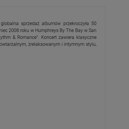
globalna sprzedaż albumów przekroczyła 50
koniec 2008 roku w Humphreys By The Bay w San
Rhythm & Romance". Koncert zawiera klasyczne
powtarzalnym, zrelaksowanym i intymnym stylu,
CENA
PRZECENA
5%
-15%