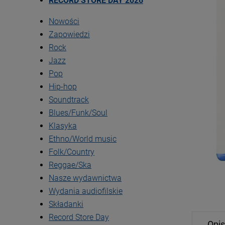
RECORD STORE DAY 2026
Nowości
Zapowiedzi
Rock
Jazz
Pop
Hip-hop
Soundtrack
Blues/Funk/Soul
Klasyka
Ethno/World music
Folk/Country
Reggae/Ska
Nasze wydawnictwa
Wydania audiofilskie
Składanki
Record Store Day
Opis