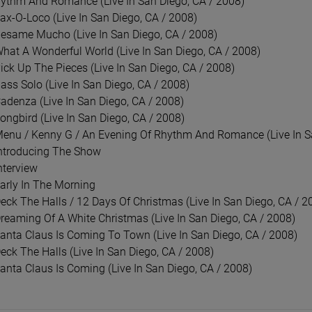
hythm And Romance (Live In San Diego, CA / 2008)
- WALK INTO LIGHT
MADONNA - CONFESSIONS II (JEWEL
VARI
Sax-O-Loco (Live In San Diego, CA / 2008)
RD 2026 REMIX)
CASE CD)
(MUS
Besame Mucho (Live In San Diego, CA / 2008)
CD
LP
What A Wonderful World (Live In San Diego, CA / 2008)
Pick Up The Pieces (Live In San Diego, CA / 2008)
45,04 zł
125
,99 zł
52,99 zł
ass Solo (Live In San Diego, CA / 2008)
Cadenza (Live In San Diego, CA / 2008)
DO KOSZYKA
D
ongbird (Live In San Diego, CA / 2008)
Menu / Kenny G / An Evening Of Rhythm And Romance (Live In S
Introducing The Show
nterview
Early In The Morning
Deck The Halls / 12 Days Of Christmas (Live In San Diego, CA / 2
Dreaming Of A White Christmas (Live In San Diego, CA / 2008)
Santa Claus Is Coming To Town (Live In San Diego, CA / 2008)
eck The Halls (Live In San Diego, CA / 2008)
Santa Claus Is Coming (Live In San Diego, CA / 2008)