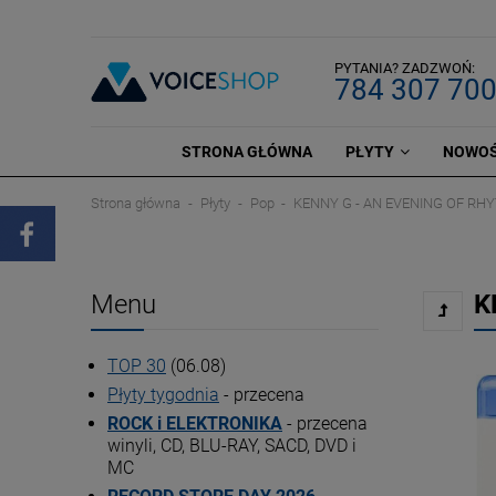
PYTANIA? ZADZWOŃ:
784 307 70
STRONA GŁÓWNA
PŁYTY
NOWOŚ
Strona główna
Płyty
Pop
KENNY G - AN EVENING OF R
Menu
K
TOP 30
(06.08)
Płyty tygodnia
- przecena
ROCK i ELEKTRONIKA
- przecena
winyli, CD, BLU-RAY, SACD, DVD i
MC