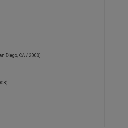
OUS - THE DEVIL WEARS PRADA 2
JETHRO TULL - UNDER WRAPS (TH
IC FROM THE MOTION PICTURE)
BRUCE SOORD 2026 REMIX)
LP
,79 zł
97,49 zł
147,99 zł
114,69 zł
O KOSZYKA
DO KOSZYKA
an Diego, CA / 2008)
008)