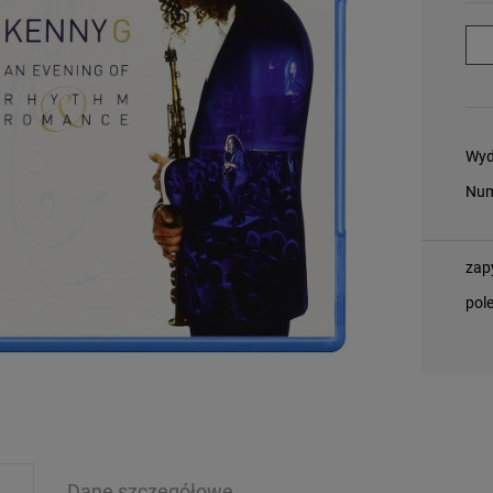
Wyd
Num
zap
pol
Dane szczegółowe