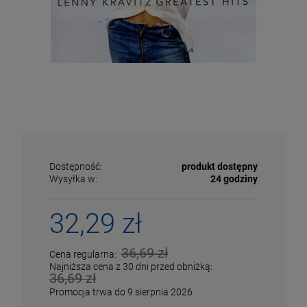
Dostępność:
produkt dostępny
Wysyłka w:
24 godziny
32,29 zł
ECENA
PRZECENA
36,69 zł
Cena regularna:
5%
-15%
Najniższa cena z 30 dni przed obniżką:
36,69 zł
Promocja trwa do 9 sierpnia 2026