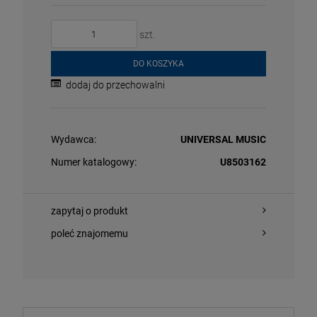
szt.
DO KOSZYKA
dodaj do przechowalni
Wydawca:
UNIVERSAL MUSIC
POWIADOM 
O KOSZYKA
DOSTĘPNOŚC
Numer katalogowy:
U8503162
zapytaj o produkt
ING STONES, THE - FOREIGN TONGUES (BOXSET
RODRIGO, OLIV
poleć znajomemu
OW VINYL)
LOVE (‘HOPE L
/CD/BLU-RAY AUDIO
LP
,99 zł
132,59 zł
399,99 zł