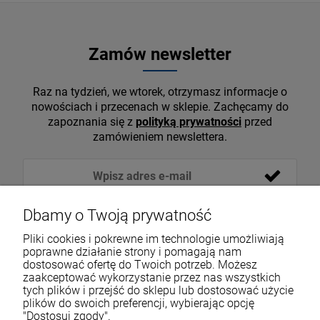
Zamów newsletter
Raz na tydzień, we wtorek, otrzymasz informacje o
nowościach i przecenach w sklepie. Zachęcamy do
zapoznania się z
polityką prywatności
przed
zamówieniem newslettera.
Dbamy o Twoją prywatność
Pliki cookies i pokrewne im technologie umożliwiają
poprawne działanie strony i pomagają nam
dostosować ofertę do Twoich potrzeb. Możesz
zaakceptować wykorzystanie przez nas wszystkich
tych plików i przejść do sklepu lub dostosować użycie
VOICESHOP.PL
plików do swoich preferencji, wybierając opcję
"Dostosuj zgody".