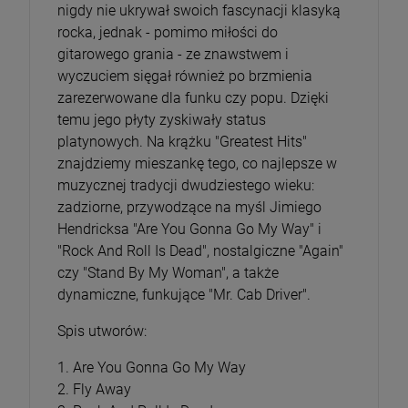
nigdy nie ukrywał swoich fascynacji klasyką
rocka, jednak - pomimo miłości do
gitarowego grania - ze znawstwem i
wyczuciem sięgał również po brzmienia
zarezerwowane dla funku czy popu. Dzięki
temu jego płyty zyskiwały status
platynowych. Na krążku "Greatest Hits"
znajdziemy mieszankę tego, co najlepsze w
muzycznej tradycji dwudziestego wieku:
zadziorne, przywodzące na myśl Jimiego
Hendricksa "Are You Gonna Go My Way" i
"Rock And Roll Is Dead", nostalgiczne "Again"
czy "Stand By My Woman", a także
dynamiczne, funkujące "Mr. Cab Driver".
Spis utworów:
1. Are You Gonna Go My Way
2. Fly Away