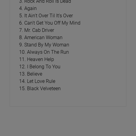
3. Rock And Roll Is Dead
4. Again
5. It Ain't Over Til It's Over
6. Can't Get You Off My Mind
7. Mr. Cab Driver
8. American Woman
9. Stand By My Woman
10. Always On The Run
11. Heaven Help
12. I Belong To You
13. Believe
14. Let Love Rule
15. Black Velveteen