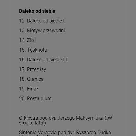
Daleko od siebie
12. Daleko od siebie I
13. Motyw przewodni
14. Zło I
15. Tęsknota
16. Daleko od siebie III
17. Przez łzy
18. Granica
19. Finał
20. Postludium
Orkiestra pod dyr. Jerzego Maksymiuka („W
środku lata”)
Sinfonia Varsovia pod dyr. Ryszarda Dudka