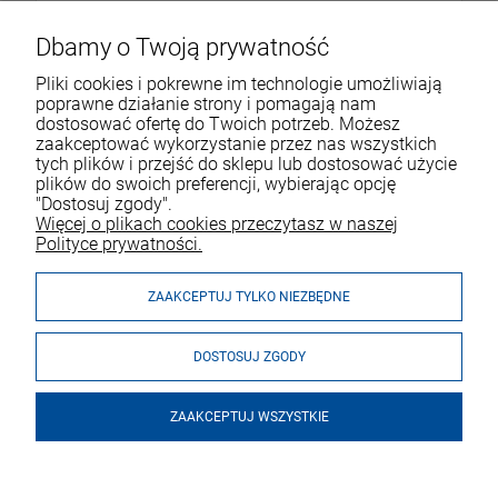
Dbamy o Twoją prywatność
Pliki cookies i pokrewne im technologie umożliwiają
poprawne działanie strony i pomagają nam
dostosować ofertę do Twoich potrzeb. Możesz
zaakceptować wykorzystanie przez nas wszystkich
tych plików i przejść do sklepu lub dostosować użycie
VOICESHOP.PL
plików do swoich preferencji, wybierając opcję
"Dostosuj zgody".
ZAKUPY
R
O
Z
W
I
Ń
O
B
I
Więcej o plikach cookies przeczytasz w naszej
Polityce prywatności.
MOJE KONTO
ZAAKCEPTUJ TYLKO NIEZBĘDNE
DOSTOSUJ ZGODY
ZAAKCEPTUJ WSZYSTKIE
© 2026 voiceshop.pl. Wszelkie prawa zastrzeżone.
Styl graficzny i aplikacje ShopGadget.pl
Sklep internetowy Shoper