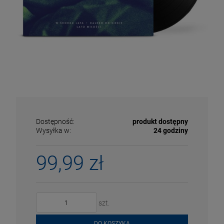
Dostępność:
produkt dostępny
Wysyłka w:
24 godziny
99,99 zł
ECENA
PRZECENA
5%
-15%
szt.
DO KOSZYKA