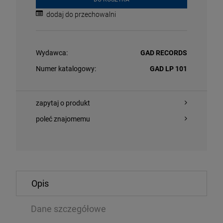
dodaj do przechowalni
Wydawca:
GAD RECORDS
Numer katalogowy:
GAD LP 101
zapytaj o produkt
O KOSZYKA
DO KOSZYKA
poleć znajomemu
NNA - CONFESSIONS II (BABY PINK VINYL)
ROLLING STON
YELLOW VINYL
Opis
2LP/CD/BLU-
,09 zł
339,99 zł
125,99 zł
Dane szczegółowe