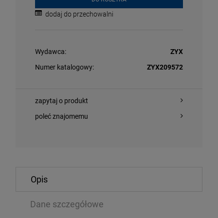
dodaj do przechowalni
Wydawca:
ZYX
Numer katalogowy:
ZYX209572
zapytaj o produkt
O KOSZYKA
DO KOSZYKA
poleć znajomemu
 NOIR - THE DARK WE KEEP (CLEAR VINYL)
STING - THE N
Opis
CD
,99 zł
54,39 zł
124,69 zł
6
Dane szczegółowe