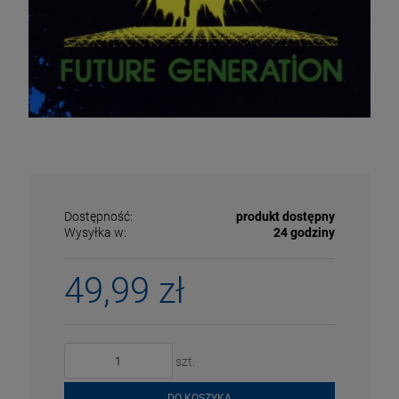
Dostępność:
produkt dostępny
Wysyłka w:
24 godziny
49,99 zł
ECENA
PRZECENA
5%
-15%
szt.
DO KOSZYKA