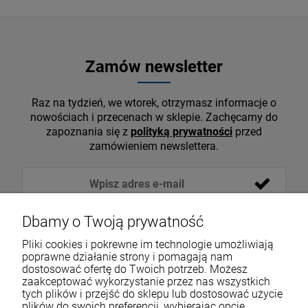
Zamów newsletter
Raz na tydzień, we wtorek, otrzymasz informacje o
nowościach i przecenach w sklepie. Zachęcamy do
zapoznania się z
polityką prywatności
przed
zamówieniem newslettera.
Dbamy o Twoją prywatność
Pliki cookies i pokrewne im technologie umożliwiają
poprawne działanie strony i pomagają nam
dostosować ofertę do Twoich potrzeb. Możesz
zaakceptować wykorzystanie przez nas wszystkich
tych plików i przejść do sklepu lub dostosować użycie
VOICESHOP.PL
plików do swoich preferencji, wybierając opcję