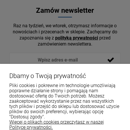
Zamów newsletter
Raz na tydzień, we wtorek, otrzymasz informacje o
nowościach i przecenach w sklepie. Zachęcamy do
zapoznania się z
polityką prywatności
przed
zamówieniem newslettera.
Dbamy o Twoją prywatność
Pliki cookies i pokrewne im technologie umożliwiają
poprawne działanie strony i pomagają nam
dostosować ofertę do Twoich potrzeb. Możesz
zaakceptować wykorzystanie przez nas wszystkich
tych plików i przejść do sklepu lub dostosować użycie
VOICESHOP.PL
plików do swoich preferencji, wybierając opcję
"Dostosuj zgody".
ZAKUPY
R
O
Z
W
I
Ń
O
B
I
Więcej o plikach cookies przeczytasz w naszej
Polityce prywatności.