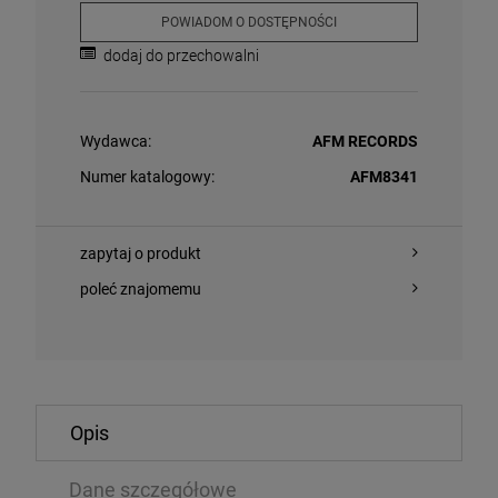
POWIADOM O DOSTĘPNOŚCI
dodaj do przechowalni
Wydawca:
AFM RECORDS
Numer katalogowy:
AFM8341
O KOSZYKA
DO KOSZYKA
zapytaj o produkt
poleć znajomemu
G - THE NIGHT WATCH: LIVE AT THE RIJKSMUSEUM
VARIOUS - TH
MOTION PICTU
LP
Opis
39 zł
125,79 zł
63,99 zł
Dane szczegółowe