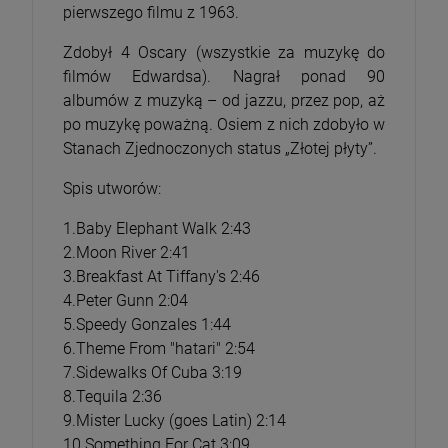
pierwszego filmu z 1963.
Zdobył 4 Oscary (wszystkie za muzykę do
filmów Edwardsa). Nagrał ponad 90
albumów z muzyką – od jazzu, przez pop, aż
po muzykę poważną. Osiem z nich zdobyło w
Stanach Zjednoczonych status „Złotej płyty”.
Spis utworów:
1.Baby Elephant Walk 2:43
2.Moon River 2:41
3.Breakfast At Tiffany's 2:46
4.Peter Gunn 2:04
5.Speedy Gonzales 1:44
6.Theme From "hatari" 2:54
7.Sidewalks Of Cuba 3:19
8.Tequila 2:36
9.Mister Lucky (goes Latin) 2:14
10.Something For Cat 3:09