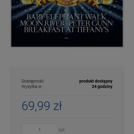
Dostępność:
produkt dostępny
Wysyłka w:
24 godziny
69,99 zł
ECENA
PRZECENA
5%
-15%
szt.