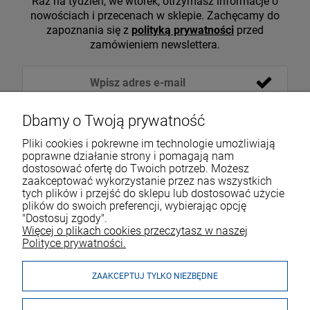
Raz na tydzień, we wtorek, otrzymasz informacje o
nowościach i przecenach w sklepie. Zachęcamy do
zapoznania się z
polityką prywatności
przed
zamówieniem newslettera.
Dbamy o Twoją prywatność
Pliki cookies i pokrewne im technologie umożliwiają
poprawne działanie strony i pomagają nam
dostosować ofertę do Twoich potrzeb. Możesz
zaakceptować wykorzystanie przez nas wszystkich
tych plików i przejść do sklepu lub dostosować użycie
VOICESHOP.PL
plików do swoich preferencji, wybierając opcję
"Dostosuj zgody".
ZAKUPY
R
O
Z
W
I
Ń
O
B
I
Więcej o plikach cookies przeczytasz w naszej
Polityce prywatności.
MOJE KONTO
ZAAKCEPTUJ TYLKO NIEZBĘDNE