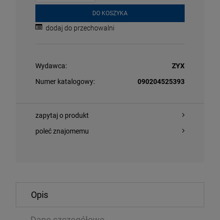
DO KOSZYKA
dodaj do przechowalni
Wydawca:
ZYX
Numer katalogowy:
090204525393
O KOSZYKA
DO KOSZYKA
zapytaj o produkt
poleć znajomemu
G - THE NIGHT WATCH: LIVE AT THE RIJKSMUSEUM
METALLICA - 
2LP
Opis
39 zł
164,04 zł
63,99 zł
Dane szczegółowe