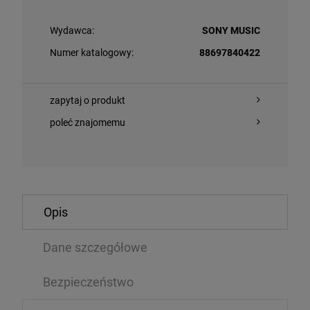
Wydawca:
SONY MUSIC
Numer katalogowy:
88697840422
zapytaj o produkt
poleć znajomemu
O KOSZYKA
DO KOSZYKA
Opis
NO, JOE/ JULIAN LAGE/SANTI DEBRIANO/ WILL
RODRIGO, OLIV
HOUN - PARAMOUNT QUARTET
LOVE (‘HOPE L
Dane szczegółowe
LP
,29 zł
132,59 zł
Bezpieczeństwo
177,99 zł