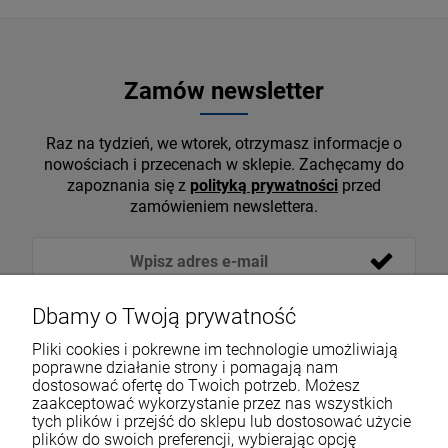
Zamów newsletter
Raz na tydzień, we wtorek, otrzymasz informacje o
nowościach i przecenach w sklepie. Zachęcamy do
zapoznania się z
polityką prywatności
przed
zamówieniem newslettera.
Dbamy o Twoją prywatność
Pliki cookies i pokrewne im technologie umożliwiają
poprawne działanie strony i pomagają nam
dostosować ofertę do Twoich potrzeb. Możesz
zaakceptować wykorzystanie przez nas wszystkich
tych plików i przejść do sklepu lub dostosować użycie
VOICESHOP.PL
plików do swoich preferencji, wybierając opcję