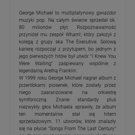
George Michael to multiplatynowy gwiazdor
muzyki pop. Na całym świecie sprzedał ok.
80 milionów płyt. Rozpoznawalność
przyniósł mu zespół Wham!, który założył z
kolegą z grupy ska The Executive. Solową
karierę rozpoczął z przytupem, bo jednym z
jego pierwszych hitów był utwór "I Knew You
Were Waiting" zaśpiewany wspólnie z
legendarną Arethą Franklin.
W 1999 roku George Michael nagrał album z
przeróbkami piosenek, które zostały przez
niego zaaranżowane na orkiestrę
symfoniczną. Znane standardy plus
niezwykły głos Michaela sprawiły, że album
ten momentalnie stał się hitem
sprzedażowym. 11 utworów, które znalazły
się na płycie "Songs From The Last Century"