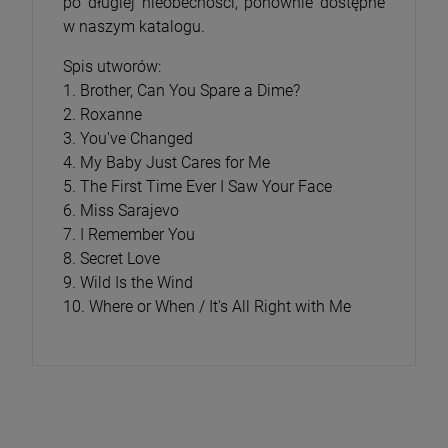
po długiej nieobecności, ponownie dostępne
w naszym katalogu.
Spis utworów:
1. Brother, Can You Spare a Dime?
2. Roxanne
3. You've Changed
4. My Baby Just Cares for Me
5. The First Time Ever I Saw Your Face
6. Miss Sarajevo
7. I Remember You
8. Secret Love
9. Wild Is the Wind
10. Where or When / It's All Right with Me