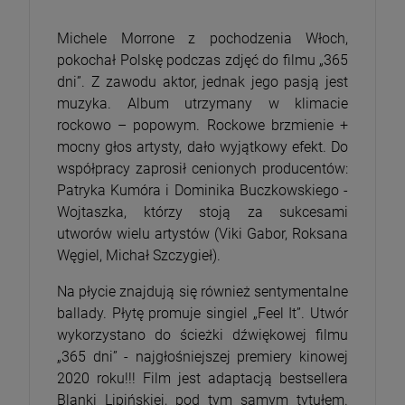
Michele Morrone z pochodzenia Włoch,
pokochał Polskę podczas zdjęć do filmu „365
dni”. Z zawodu aktor, jednak jego pasją jest
muzyka. Album utrzymany w klimacie
rockowo – popowym. Rockowe brzmienie +
mocny głos artysty, dało wyjątkowy efekt. Do
współpracy zaprosił cenionych producentów:
Patryka Kumóra i Dominika Buczkowskiego -
Wojtaszka, którzy stoją za sukcesami
utworów wielu artystów (Viki Gabor, Roksana
Węgiel, Michał Szczygieł).
Na płycie znajdują się również sentymentalne
ballady. Płytę promuje singiel „Feel It”. Utwór
wykorzystano do ścieżki dźwiękowej filmu
„365 dni” - najgłośniejszej premiery kinowej
2020 roku!!! Film jest adaptacją bestsellera
Blanki Lipińskiej, pod tym samym tytułem.