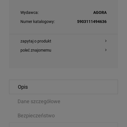
Wydawca:
AGORA
Numer katalogowy:
5903111494636
zapytaj o produkt
poleć znajomemu
O KOSZYKA
DO KOSZYKA
Opis
/ KUBA WIĘCEK - CZŁOWIEK ZWANY CISZĄ
NEW ORDER - 
Dane szczegółowe
3LP
,74 zł
209,09 zł
Bezpieczeństwo
134,99 zł